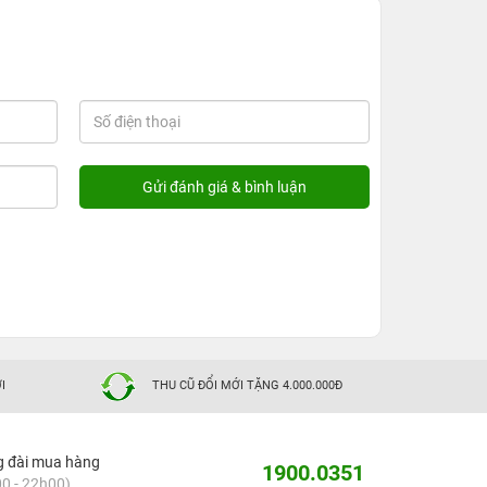
I
THU CŨ ĐỔI MỚI TẶNG 4.000.000Đ
g đài mua hàng
1900.0351
0 - 22h00)