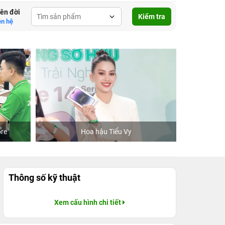
lên đời
Kiểm tra
ên hệ
re
Hoa hậu Tiểu Vy
Khách
Thông số kỹ thuật
Xem cấu hình chi tiết