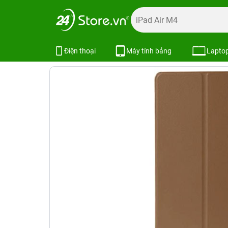
Trang chủ
Phụ kiện
Ốp lưng
Bao da iPad
Bao da iPa
Bao da iPad Mini 1 / 2 / 3 Jane C
Điện thoại
Máy tính bảng
Lapto