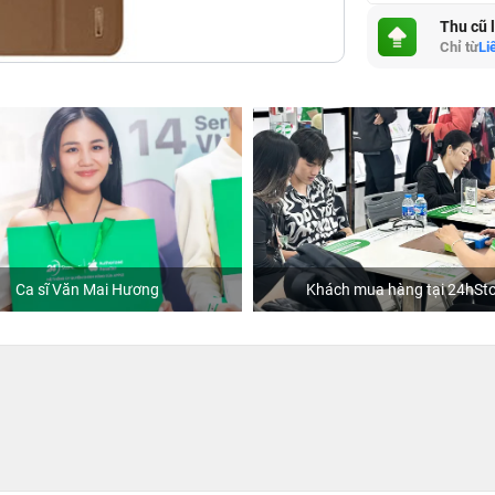
Thu cũ 
Chỉ từ
Li
Ca sĩ Văn Mai Hương
Khách mua hàng tại 24hSto