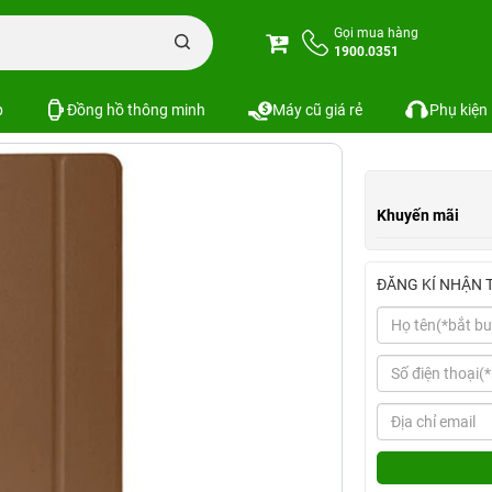
d Mini 1 / 2 / 3 Jane Case REMAX
Gọi mua hàng
1900.0351
ase REMAX
Xem cấu hình
So sánh
SKU:
p
Đồng hồ thông minh
Máy cũ giá rẻ
Phụ kiện
Khuyến mãi
ĐĂNG KÍ NHẬN 