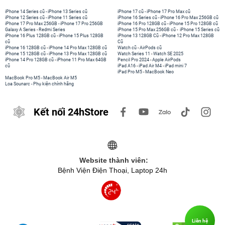
iPhone 14 Series cũ
-
iPhone 13 Series cũ
iPhone 17 cũ
-
iPhone 17 Pro Max cũ
iPhone 12 Series cũ
-
iPhone 11 Series cũ
iPhone 16 Series cũ
-
iPhone 16 Pro Max 256GB cũ
iPhone 17 Pro Max 256GB
-
iPhone 17 Pro 256GB
iPhone 16 Pro 128GB cũ
-
iPhone 15 Pro 128GB cũ
Galaxy A Series
-
Redmi Series
iPhone 15 Pro Max 256GB cũ
-
iPhone 15 Series cũ
iPhone 16 Plus 128GB cũ
-
iPhone 15 Plus 128GB
iPhone 13 128GB Cũ
-
iPhone 12 Pro Max 128GB
cũ
Cũ
iPhone 16 128GB cũ
-
iPhone 14 Pro Max 128GB cũ
Watch cũ
-
AirPods cũ
iPhone 15 128GB cũ
-
iPhone 13 Pro Max 128GB cũ
Watch Series 11
-
Watch SE 2025
iPhone 14 Pro 128GB cũ
-
iPhone 11 Pro Max 64GB
Pencil Pro 2024
-
Apple AirPods
cũ
iPad A16
-
iPad Air M4
-
iPad mini 7
iPad Pro M5
-
MacBook Neo
MacBook Pro M5
-
MacBook Air M5
Loa Sounarc
-
Phụ kiện chính hãng
Kết nối 24hStore
Website thành viên:
Bệnh Viện Điện Thoại, Laptop 24h
Liên hệ