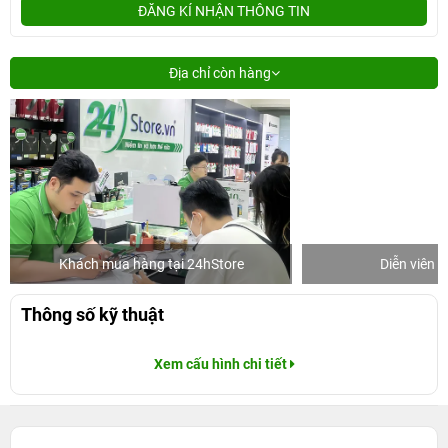
ĐĂNG KÍ NHẬN THÔNG TIN
Địa chỉ còn hàng
Khách mua hàng tại 24hStore
Diễn viên 
Thông số kỹ thuật
Xem cấu hình chi tiết