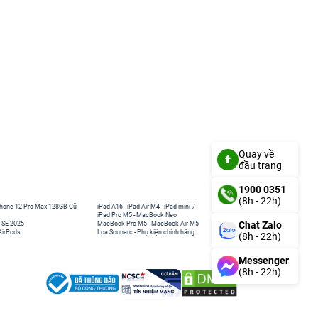
Quay về
đầu trang
1900 0351
(8h - 22h)
hone 12 Pro Max 128GB Cũ
iPad A16
-
iPad Air M4
-
iPad mini 7
iPad Pro M5
-
MacBook Neo
Chat Zalo
 SE 2025
MacBook Pro M5
-
MacBook Air M5
AirPods
Loa Sounarc
-
Phụ kiện chính hãng
(8h - 22h)
Messenger
(8h - 22h)