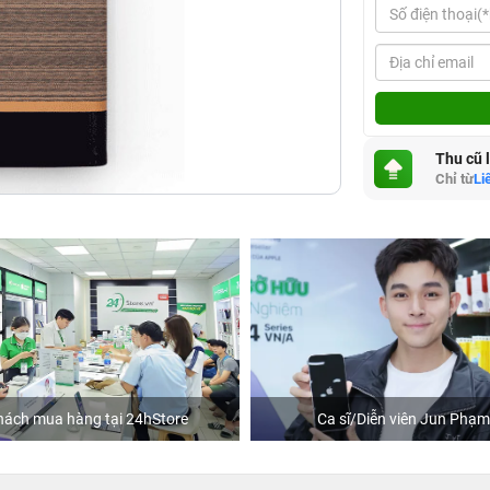
Thu cũ 
Chỉ từ
Li
hách mua hàng tại 24hStore
Ca sĩ/Diễn viên Jun Phạm