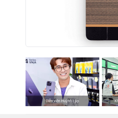
hStore
Diễn viên Huỳnh Lập
K