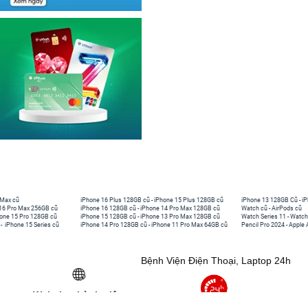
 Max cũ
iPhone 16 Plus 128GB cũ
-
iPhone 15 Plus 128GB cũ
iPhone 13 128GB Cũ
-
iP
16 Pro Max 256GB cũ
iPhone 16 128GB cũ
-
iPhone 14 Pro Max 128GB cũ
Watch cũ
-
AirPods cũ
one 15 Pro 128GB cũ
iPhone 15 128GB cũ
-
iPhone 13 Pro Max 128GB cũ
Watch Series 11
-
Watch
-
iPhone 15 Series cũ
iPhone 14 Pro 128GB cũ
-
iPhone 11 Pro Max 64GB cũ
Pencil Pro 2024
-
Apple 
Bệnh Viện Điện Thoại, Laptop 24h
Website thành viên: