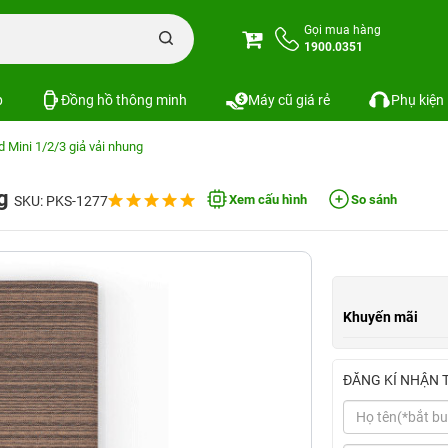
Gọi mua hàng
1900.0351
p
Đồng hồ thông minh
Máy cũ giá rẻ
Phụ kiện
d Mini 1/2/3 giả vải nhung
ng
Xem cấu hình
So sánh
SKU: PKS-1277
Khuyến mãi
ĐĂNG KÍ NHẬN 