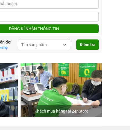
ĐĂNG KÍ NHẬN THÔNG TIN
lên đời
Kiểm tra
ên hệ
Khách mua hàng tại 24hStore
C