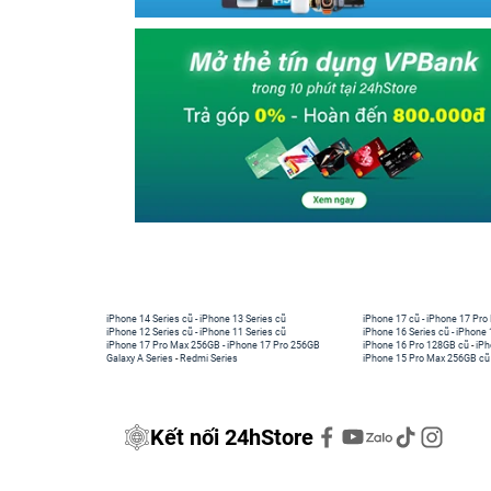
iPhone 14 Series cũ
-
iPhone 13 Series cũ
iPhone 17 cũ
-
iPhone 17 Pro
iPhone 12 Series cũ
-
iPhone 11 Series cũ
iPhone 16 Series cũ
-
iPhone 
iPhone 17 Pro Max 256GB
-
iPhone 17 Pro 256GB
iPhone 16 Pro 128GB cũ
-
iPh
Galaxy A Series
-
Redmi Series
iPhone 15 Pro Max 256GB cũ
Kết nối 24hStore