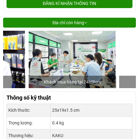
ĐĂNG KÍ NHẬN THÔNG TIN
Địa chỉ còn hàng
Khách mua hàng tại 24hStore
Ca sĩ/Diễn
Thông số kỹ thuật
Kích thước:
25x19x1.5 cm
Trọng lượng:
0.4 kg
Thương hiệu:
KAKU