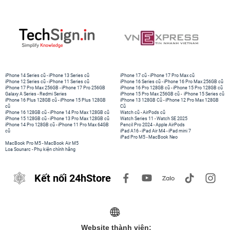
iPhone 14 Series cũ
-
iPhone 13 Series cũ
iPhone 17 cũ
-
iPhone 17 Pro Max cũ
iPhone 12 Series cũ
-
iPhone 11 Series cũ
iPhone 16 Series cũ
-
iPhone 16 Pro Max 256GB cũ
iPhone 17 Pro Max 256GB
-
iPhone 17 Pro 256GB
iPhone 16 Pro 128GB cũ
-
iPhone 15 Pro 128GB cũ
Galaxy A Series
-
Redmi Series
iPhone 15 Pro Max 256GB cũ
-
iPhone 15 Series cũ
iPhone 16 Plus 128GB cũ
-
iPhone 15 Plus 128GB
iPhone 13 128GB Cũ
-
iPhone 12 Pro Max 128GB
cũ
Cũ
iPhone 16 128GB cũ
-
iPhone 14 Pro Max 128GB cũ
Watch cũ
-
AirPods cũ
iPhone 15 128GB cũ
-
iPhone 13 Pro Max 128GB cũ
Watch Series 11
-
Watch SE 2025
iPhone 14 Pro 128GB cũ
-
iPhone 11 Pro Max 64GB
Pencil Pro 2024
-
Apple AirPods
cũ
iPad A16
-
iPad Air M4
-
iPad mini 7
iPad Pro M5
-
MacBook Neo
MacBook Pro M5
-
MacBook Air M5
Loa Sounarc
-
Phụ kiện chính hãng
Kết nối 24hStore
Website thành viên: