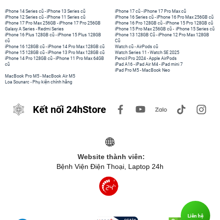
iPhone 14 Series cũ
-
iPhone 13 Series cũ
iPhone 17 cũ
-
iPhone 17 Pro Max cũ
iPhone 12 Series cũ
-
iPhone 11 Series cũ
iPhone 16 Series cũ
-
iPhone 16 Pro Max 256GB cũ
iPhone 17 Pro Max 256GB
-
iPhone 17 Pro 256GB
iPhone 16 Pro 128GB cũ
-
iPhone 15 Pro 128GB cũ
Galaxy A Series
-
Redmi Series
iPhone 15 Pro Max 256GB cũ
-
iPhone 15 Series cũ
iPhone 16 Plus 128GB cũ
-
iPhone 15 Plus 128GB
iPhone 13 128GB Cũ
-
iPhone 12 Pro Max 128GB
cũ
Cũ
iPhone 16 128GB cũ
-
iPhone 14 Pro Max 128GB cũ
Watch cũ
-
AirPods cũ
iPhone 15 128GB cũ
-
iPhone 13 Pro Max 128GB cũ
Watch Series 11
-
Watch SE 2025
iPhone 14 Pro 128GB cũ
-
iPhone 11 Pro Max 64GB
Pencil Pro 2024
-
Apple AirPods
cũ
iPad A16
-
iPad Air M4
-
iPad mini 7
iPad Pro M5
-
MacBook Neo
MacBook Pro M5
-
MacBook Air M5
Loa Sounarc
-
Phụ kiện chính hãng
Kết nối 24hStore
Website thành viên:
Bệnh Viện Điện Thoại, Laptop 24h
Liên hệ