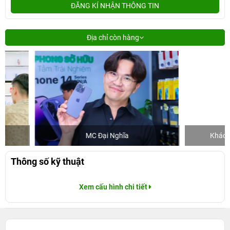
ĐĂNG KÍ NHẬN THÔNG TIN
Địa chỉ còn hàng
MC Đại Nghĩa
Khách mua hà
Thông số kỹ thuật
Xem cấu hình chi tiết