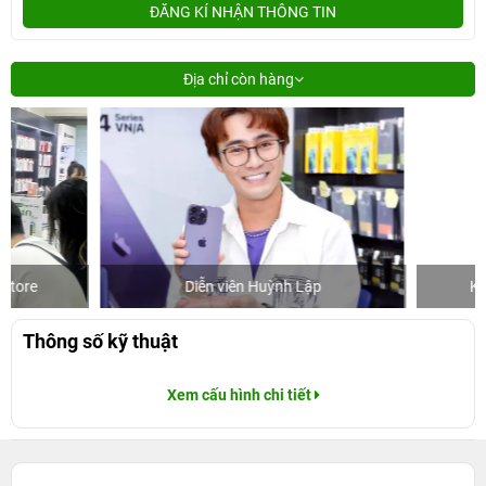
ĐĂNG KÍ NHẬN THÔNG TIN
Địa chỉ còn hàng
Diễn viên Huỳnh Lập
Khách mua h
Thông số kỹ thuật
Xem cấu hình chi tiết