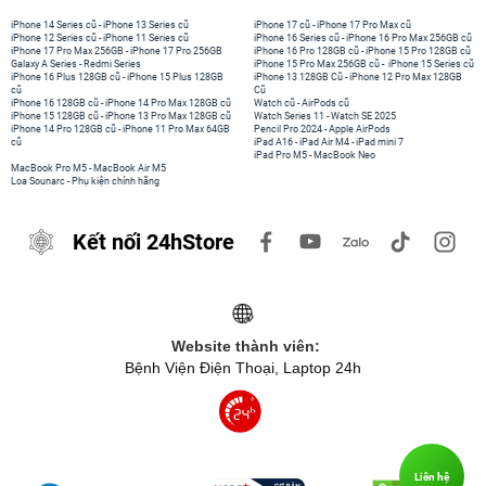
iPhone 14 Series cũ
-
iPhone 13 Series cũ
iPhone 17 cũ
-
iPhone 17 Pro Max cũ
iPhone 12 Series cũ
-
iPhone 11 Series cũ
iPhone 16 Series cũ
-
iPhone 16 Pro Max 256GB cũ
iPhone 17 Pro Max 256GB
-
iPhone 17 Pro 256GB
iPhone 16 Pro 128GB cũ
-
iPhone 15 Pro 128GB cũ
Galaxy A Series
-
Redmi Series
iPhone 15 Pro Max 256GB cũ
-
iPhone 15 Series cũ
iPhone 16 Plus 128GB cũ
-
iPhone 15 Plus 128GB
iPhone 13 128GB Cũ
-
iPhone 12 Pro Max 128GB
cũ
Cũ
iPhone 16 128GB cũ
-
iPhone 14 Pro Max 128GB cũ
Watch cũ
-
AirPods cũ
iPhone 15 128GB cũ
-
iPhone 13 Pro Max 128GB cũ
Watch Series 11
-
Watch SE 2025
iPhone 14 Pro 128GB cũ
-
iPhone 11 Pro Max 64GB
Pencil Pro 2024
-
Apple AirPods
cũ
iPad A16
-
iPad Air M4
-
iPad mini 7
iPad Pro M5
-
MacBook Neo
MacBook Pro M5
-
MacBook Air M5
Loa Sounarc
-
Phụ kiện chính hãng
Kết nối 24hStore
Website thành viên:
Bệnh Viện Điện Thoại, Laptop 24h
Liên hệ