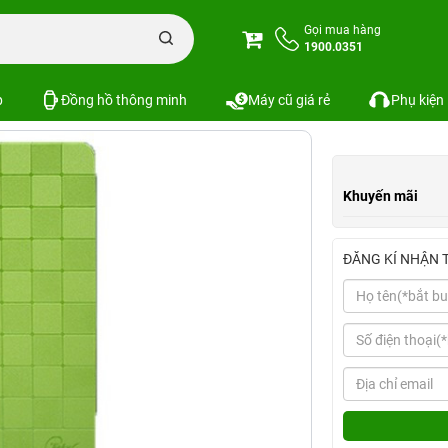
d Air 2 KAKU Caro Vuông
Gọi mua hàng
1900.0351
g
Xem cấu hình
So sánh
SKU:
p
Đồng hồ thông minh
Máy cũ giá rẻ
Phụ kiện
Khuyến mãi
ĐĂNG KÍ NHẬN 