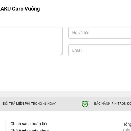
 KAKU Caro Vuông
ĐỔI TRẢ MIỄN PHÍ TRONG 46 NGÀY
BẢO HÀNH PIN TRỌN ĐỜ
Chính sách hoàn tiền
Tổn
(8h0