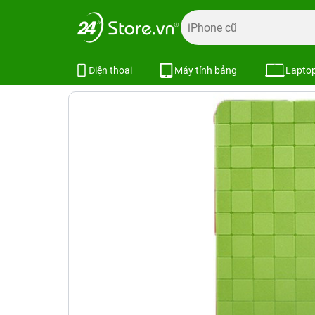
Trang chủ
Phụ kiện
Ốp lưng
Bao da iPad
Bao da iPa
Bao da iPad Air 2 KAKU Caro Vuôn
Điện thoại
Máy tính bảng
Lapto