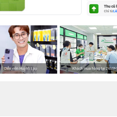
Thu cũ 
Chỉ từ
Li
Diễn viên Huỳnh Lập
Khách mua hàng tại 24hSto