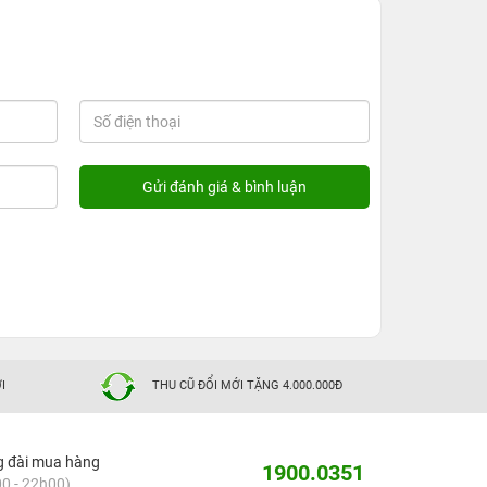
I
THU CŨ ĐỔI MỚI TẶNG 4.000.000Đ
g đài mua hàng
1900.0351
0 - 22h00)