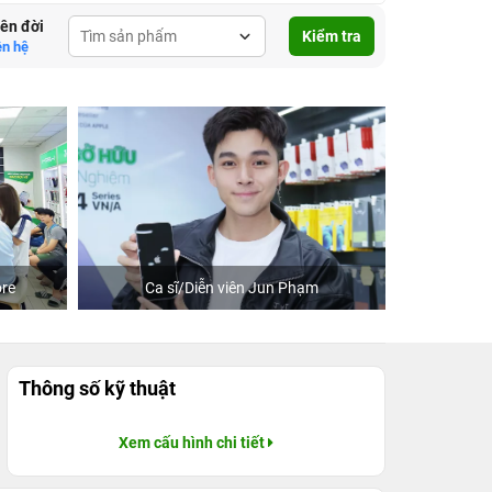
lên đời
Kiểm tra
ên hệ
re
Ca sĩ/Diễn viên Jun Phạm
Khách
Thông số kỹ thuật
Xem cấu hình chi tiết