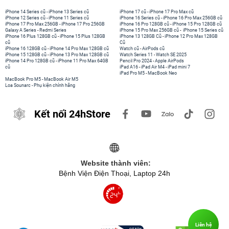
iPhone 14 Series cũ
-
iPhone 13 Series cũ
iPhone 17 cũ
-
iPhone 17 Pro Max cũ
iPhone 12 Series cũ
-
iPhone 11 Series cũ
iPhone 16 Series cũ
-
iPhone 16 Pro Max 256GB cũ
iPhone 17 Pro Max 256GB
-
iPhone 17 Pro 256GB
iPhone 16 Pro 128GB cũ
-
iPhone 15 Pro 128GB cũ
Galaxy A Series
-
Redmi Series
iPhone 15 Pro Max 256GB cũ
-
iPhone 15 Series cũ
iPhone 16 Plus 128GB cũ
-
iPhone 15 Plus 128GB
iPhone 13 128GB Cũ
-
iPhone 12 Pro Max 128GB
cũ
Cũ
iPhone 16 128GB cũ
-
iPhone 14 Pro Max 128GB cũ
Watch cũ
-
AirPods cũ
iPhone 15 128GB cũ
-
iPhone 13 Pro Max 128GB cũ
Watch Series 11
-
Watch SE 2025
iPhone 14 Pro 128GB cũ
-
iPhone 11 Pro Max 64GB
Pencil Pro 2024
-
Apple AirPods
cũ
iPad A16
-
iPad Air M4
-
iPad mini 7
iPad Pro M5
-
MacBook Neo
MacBook Pro M5
-
MacBook Air M5
Loa Sounarc
-
Phụ kiện chính hãng
Kết nối 24hStore
Website thành viên:
Bệnh Viện Điện Thoại, Laptop 24h
Liên hệ