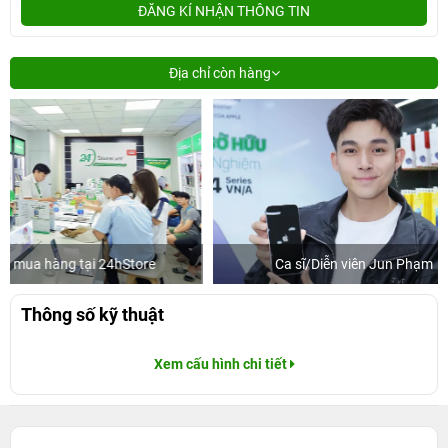
ĐĂNG KÍ NHẬN THÔNG TIN
Địa chỉ còn hàng
re
Ca sĩ/Diễn viên Jun Phạm
Khách
Thông số kỹ thuật
Xem cấu hình chi tiết