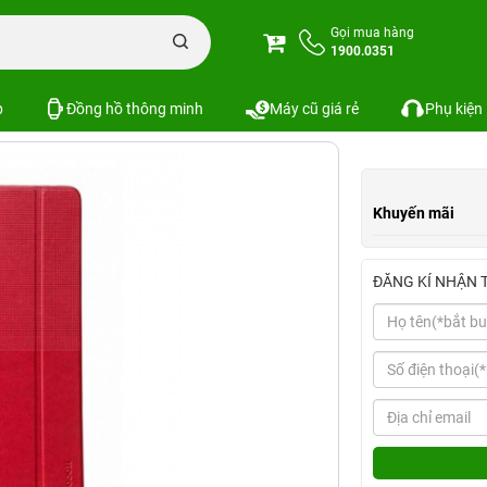
d Air 2 HOCO Crystal Series Fashion
Gọi mua hàng
1900.0351
ies Fashion
Xem cấu hình
So sánh
SKU:
p
Đồng hồ thông minh
Máy cũ giá rẻ
Phụ kiện
Khuyến mãi
ĐĂNG KÍ NHẬN 