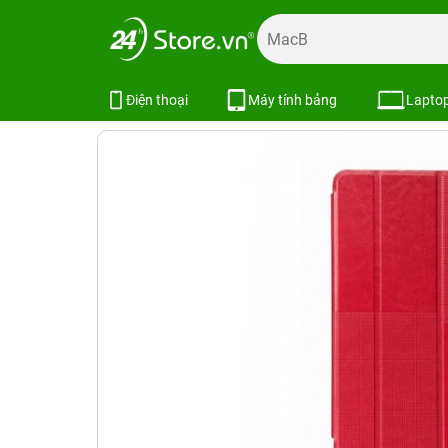
Trang chủ
Phụ kiện
Ốp lưng
Bao da iPad
Bao da iPa
Bao da iPad Air 2 HOCO Crystal Ser
Điện thoại
Máy tính bảng
Lapto