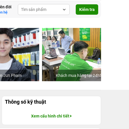
lên đời
Kiểm tra
ên hệ
Khách mua hàng tại 24hStore
C
Thông số kỹ thuật
Xem cấu hình chi tiết