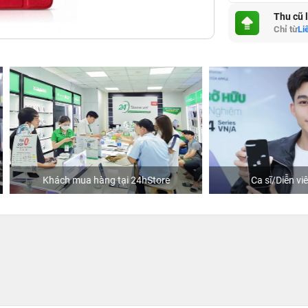
Thu cũ 
Chỉ từ
Li
hách mua hàng tại 24hStore
Ca sĩ/Diễn viên Jun Phạm