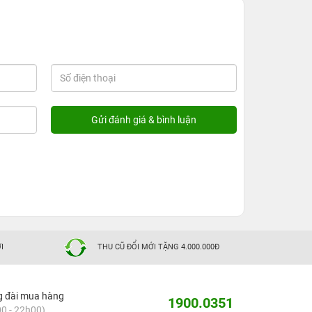
I
THU CŨ ĐỔI MỚI TẶNG 4.000.000Đ
g đài mua hàng
1900.0351
0 - 22h00)