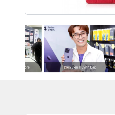
hStore
Diễn viên Huỳnh Lập
K