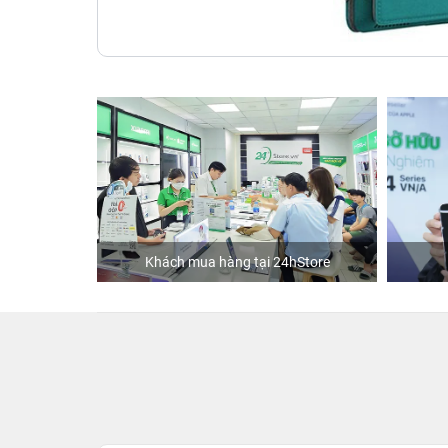
ập
Khách mua hàng tại 24hStore