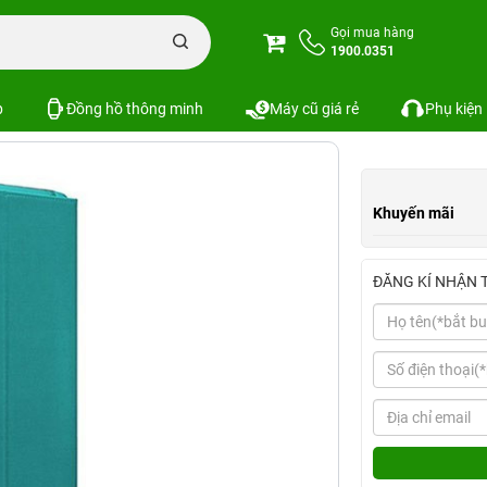
d 2 / 3 / 4 Switcheasy
Gọi mua hàng
1900.0351
Xem cấu hình
So sánh
p
Đồng hồ thông minh
Máy cũ giá rẻ
Phụ kiện
Khuyến mãi
ĐĂNG KÍ NHẬN 