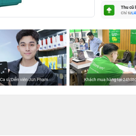
Thu cũ 
Chỉ từ
Li
Ca sĩ/Diễn viên Jun Phạm
Khách mua hàng tại 24hSto