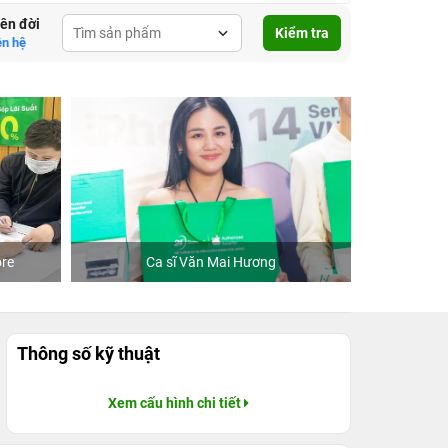
lên đời
Kiểm tra
ên hệ
re
Ca sĩ Văn Mai Hương
Khách
Thông số kỹ thuật
Xem cấu hình chi tiết