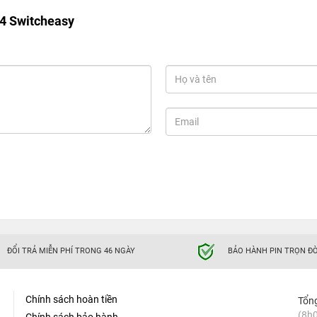
/ 4 Switcheasy
ĐỔI TRẢ MIỄN PHÍ TRONG 46 NGÀY
BẢO HÀNH PIN TRỌN ĐỜ
Chính sách hoàn tiền
Tổn
(8h0