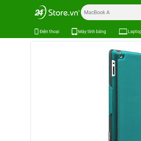
Trang chủ
Phụ kiện
Ốp lưng
Bao da iPad
Bao da iPa
Bao da iPad 2 / 3 / 4 Switcheasy
SKU:
Điện thoại
Máy tính bảng
Lapto