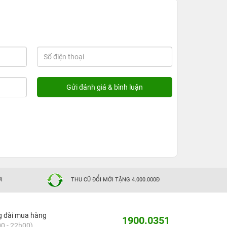
I
THU CŨ ĐỔI MỚI TẶNG 4.000.000Đ
g đài mua hàng
1900.0351
0 - 22h00)