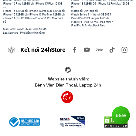
Galaxy A Series
-
Redmi Series
iPhone 15 Pro Max 256GB cũ
-
iPhone 15 Series cũ
iPhone 16 Plus 128GB cũ
-
iPhone 15 Plus 128GB
iPhone 13 128GB Cũ
-
iPhone 12 Pro Max 128GB
cũ
Cũ
iPhone 16 128GB cũ
-
iPhone 14 Pro Max 128GB cũ
Watch cũ
-
AirPods cũ
iPhone 15 128GB cũ
-
iPhone 13 Pro Max 128GB cũ
Watch Series 11
-
Watch SE 2025
iPhone 14 Pro 128GB cũ
-
iPhone 11 Pro Max 64GB
Pencil Pro 2024
-
Apple AirPods
cũ
iPad A16
-
iPad Air M4
-
iPad mini 7
iPad Pro M5
-
MacBook Neo
MacBook Pro M5
-
MacBook Air M5
Loa Sounarc
-
Phụ kiện chính hãng
Kết nối 24hStore
Website thành viên:
Bệnh Viện Điện Thoại, Laptop 24h
Liên hệ