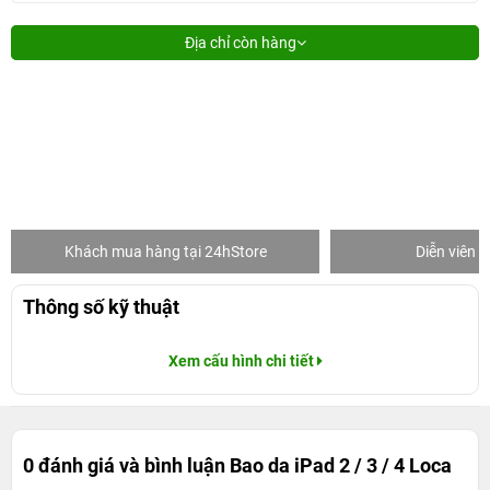
Địa chỉ còn hàng
Khách mua hàng tại 24hStore
Diễn viên 
Thông số kỹ thuật
Xem cấu hình chi tiết
0 đánh giá và bình luận
Bao da iPad 2 / 3 / 4 Loca