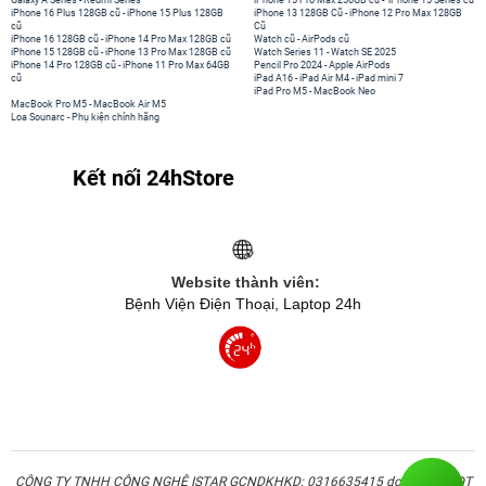
Galaxy A Series
-
Redmi Series
iPhone 15 Pro Max 256GB cũ
-
iPhone 15 Series cũ
iPhone 16 Plus 128GB cũ
-
iPhone 15 Plus 128GB
iPhone 13 128GB Cũ
-
iPhone 12 Pro Max 128GB
cũ
Cũ
iPhone 16 128GB cũ
-
iPhone 14 Pro Max 128GB cũ
Watch cũ
-
AirPods cũ
iPhone 15 128GB cũ
-
iPhone 13 Pro Max 128GB cũ
Watch Series 11
-
Watch SE 2025
iPhone 14 Pro 128GB cũ
-
iPhone 11 Pro Max 64GB
Pencil Pro 2024
-
Apple AirPods
cũ
iPad A16
-
iPad Air M4
-
iPad mini 7
iPad Pro M5
-
MacBook Neo
MacBook Pro M5
-
MacBook Air M5
Loa Sounarc
-
Phụ kiện chính hãng
Kết nối 24hStore
Website thành viên:
Bệnh Viện Điện Thoại, Laptop 24h
CÔNG TY TNHH CÔNG NGHỆ ISTAR GCNDKHKD: 0316635415 do Sở KH & ĐT