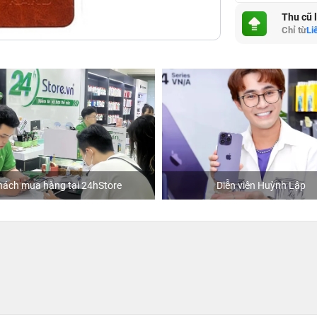
Thu cũ 
Chỉ từ
Li
hách mua hàng tại 24hStore
Diễn viên Huỳnh Lập