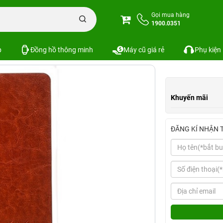
 2 / 3 / 4 Full Protection KAKU
Gọi mua hàng
1900.0351
on KAKU
Xem cấu hình
So sánh
SKU:
p
Đồng hồ thông minh
Máy cũ giá rẻ
Phụ kiện
Khuyến mãi
ĐĂNG KÍ NHẬN 