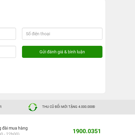
I
THU CŨ ĐỔI MỚI TẶNG 4.000.000Đ
g đài mua hàng
1900.0351
0 - 22h00)