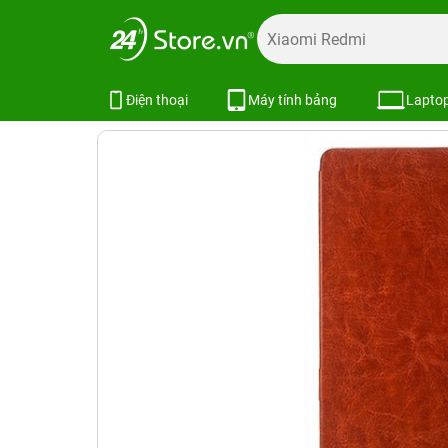
Trang chủ
Phụ kiện
Ốp lưng
Bao da iPad
Bao da iPad
Bao da iPad 2 / 3 / 4 Full Protecti
Điện thoại
Máy tính bảng
Lapto