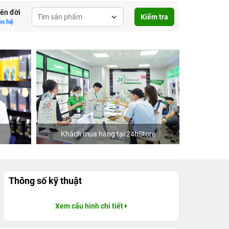
lên đời
Kiểm tra
ên hệ
Khách mua hàng tại 24hStore
Ca 
Thông số kỹ thuật
Xem cấu hình chi tiết