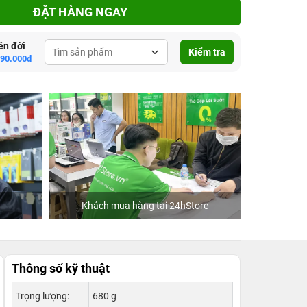
ĐẶT HÀNG NGAY
ên đời
Kiểm tra
590.000đ
Khách mua hàng tại 24hStore
Ca
Thông số kỹ thuật
Trọng lượng:
680 g