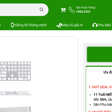
 Keyboard With Numeric Keypad | Chính hãng Apple Việt Nam
Gọi mua hàng
1900.0351
ad | Chính hãng Apple Việt Nam
SKU: MQ052ZA/A
p
Đồng hồ thông minh
Máy cũ giá rẻ
Phụ kiện
Ưu đ
1. HOT DEAL 
11 Tuổi MỞ
đến
50%
,
tặ
Săn Phụ kiệ