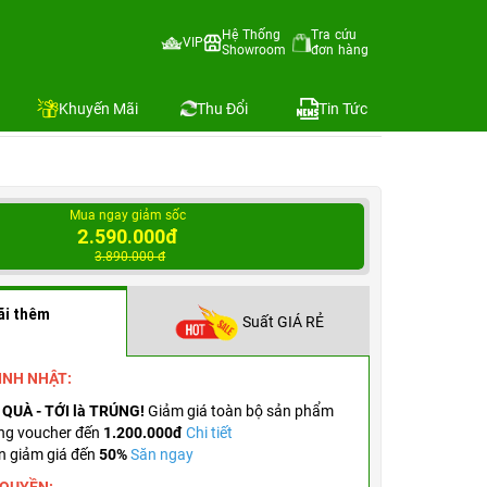
Hệ Thống
Tra cứu
VIP
Showroom
đơn hàng
Địa chỉ còn hàng
Khuyến Mãi
Thu Đổi
Tin Tức
Mua ngay giảm sốc
2.590.000đ
3.890.000 đ
ãi thêm
Suất GIÁ RẺ
SINH NHẬT:
 QUÀ - TỚI là TRÚNG!
Giảm giá toàn bộ sản phẩm
ng voucher đến
1.200.000đ
Chi tiết
n giảm giá đến
50%
Săn ngay