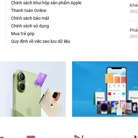
Chính sách khui hộp sản phẩm Apple
Khá
Thanh toán Online
(8h0
Chính sách bảo mật
Chính sách sử dụng
Phản
Mua trả góp
(8h0
Quy định về việc sao lưu dữ liệu
oard With Numeric Keypad sẽ chẳng nghĩ nó có gì đặc biệt vì
ình thường khác. Tuy nhiên, một khi đến gần nhìn ngắm và trực
n định này. Sản phẩm Magic Keyboard này được thiết kế độ dày