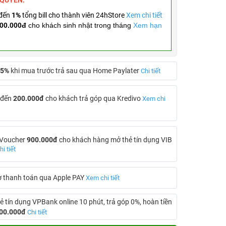
 QUYỀN:
 đến
1%
tổng bill cho thành viên 24hStore
Xem chi tiết
00.000đ
cho khách sinh nhật trong tháng
Xem hạn
5%
khi mua trước trả sau qua Home Paylater
Chi tiết
 đến
200.000đ
cho khách trả góp qua Kredivo
Xem chi
 Voucher
900.000đ
cho khách hàng mở thẻ tín dụng VIB
i tiết
ợ thanh toán qua Apple PAY
Xem chi tiết
ẻ tín dụng VPBank online 10 phút, trả góp 0%, hoàn tiền
00.000đ
Chi tiết