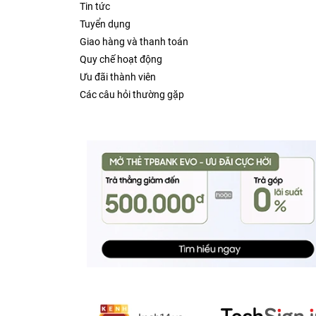
Tin tức
Tuyển dụng
Giao hàng và thanh toán
Quy chế hoạt động
Ưu đãi thành viên
Các câu hỏi thường gặp
Gọn, nhẹ và dễ sử dụng
Có lẽ, ban đầu mọi người nhìn vào Magic Keyb
thiết kế cũng trông hao hao các bàn phím bàn b
tiếp trải nghiệm nó, bạn sẽ thay đổi ngay nhậ