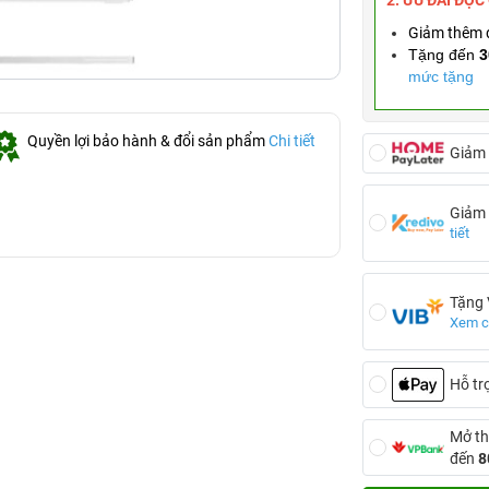
2. ƯU ĐÃI ĐỘC
Giảm thêm
Tặng đến
3
mức tặng
Quyền lợi bảo hành & đổi sản phẩm
Chi tiết
Giảm
Giảm
tiết
Tặng
Xem ch
Hỗ tr
Mở th
đến
8