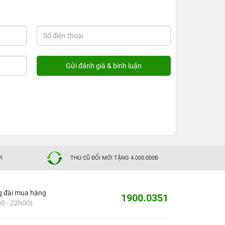
I
THU CŨ ĐỔI MỚI TẶNG 4.000.000Đ
g đài mua hàng
1900.0351
0 - 22h00)