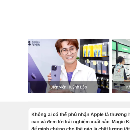
Store
Diễn viên Huỳnh Lập
Kh
Không ai có thể phủ nhận Apple là thương h
cao và đem tới trải nghiệm xuất sắc. Magic
để mình chứng cho thế nào là chất lượng tốt đ