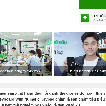
Thu cũ l
Chỉ từ
2.
ách mua hàng tại 24hStore
Ca sĩ/Diễn viên Jun Phạm
iệu sản xuất hàng đầu nổi danh thế giới về độ hoàn thiện
 Keyboard With Numeric Keypad chính là sản phẩm tiêu biểu
i kèm trải nghiệm hoàn hảo và tiện lợi tối đa.