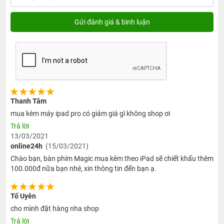
Thanh Tâm
mua kèm máy ipad pro có giảm giá gì không shop ơi
Trả lời
13/03/2021
online24h
(15/03/2021)
Chào bạn, bàn phím Magic mua kèm theo iPad sẽ chiết khấu thêm
100.000đ nữa bạn nhé, xin thông tin đến bạn ạ.
Tố Uyên
cho mình đặt hàng nha shop
Hệ điều hành iPadOS còn hỗ trợ người dùng iPad sử
Trả lời