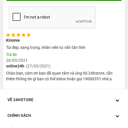
còn hạn chế khả năng trơn trượt khi sử dụng. Sản phẩm
của Tucano sẽ đảm bảo mang đến một trải nghiệm tiện
dụng nhất cho người dùng.
Kimmie
Túi đẹp, sang trọng, nhân viên tư vấn tận tình
Trả lời
26/03/2021
online24h
(27/03/2021)
Chào bạn, cám ơn bạn đã quan tâm và ủng hộ 24hstore, cần
thêm thông tin gì bạn có thể inbox hoặc gọi 19000351 nhé ạ.
VỀ 24HSTORE
CHÍNH SÁCH