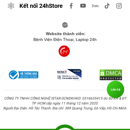
Kết nối 24hStore
Website thành viên:
Bệnh Viện Điện Thoại, Laptop 24h
Tucano Top Second Skin có thêm lớp chống sốc cực dày
Liên hệ
(4mm) ở bên trong để giúp bảo vệ tối đa cho laptop của
bạn tránh bị hư hỏng bởi những tai nạn bất ngờ hoặc tác
CÔNG TY TNHH CÔNG NGHỆ ISTAR GCNDKHKD: 0316635415 do Sở KH & ĐT
TP. HCM cấp ngày 11 tháng 12 năm 2020.
động từ bên ngoài. Hơn nữa, lớp chống sốc này còn có
Người Đại Diện: Hồ Tác Thành. Địa chỉ: 389 Quang Trung, Gò Vấp, Hồ Chí Minh.
bề mặt siêu mịn đảm bảo máy tính xách tay không bị
trầy xước.