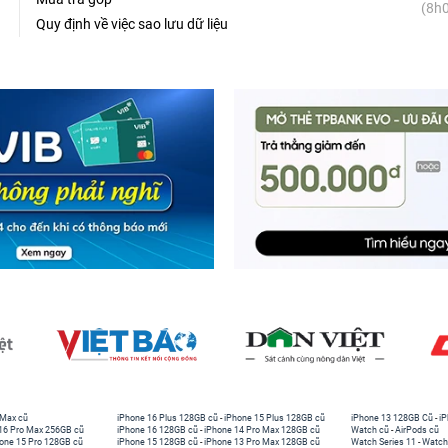
(8h0
Quy định về việc sao lưu dữ liệu
 Max cũ
iPhone 16 Plus 128GB cũ
-
iPhone 15 Plus 128GB cũ
iPhone 13 128GB Cũ
-
iP
16 Pro Max 256GB cũ
iPhone 16 128GB cũ
-
iPhone 14 Pro Max 128GB cũ
Watch cũ
-
AirPods cũ
one 15 Pro 128GB cũ
iPhone 15 128GB cũ
-
iPhone 13 Pro Max 128GB cũ
Watch Series 11
-
Watch