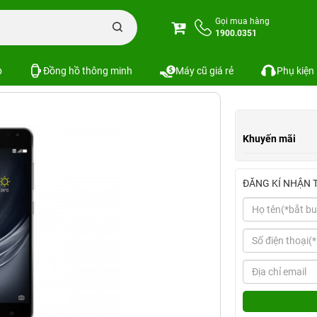
e Ares
Gọi mua hàng
1900.0351
u hình
So sánh
p
Đồng hồ thông minh
Máy cũ giá rẻ
Phụ kiện
Khuyến mãi
ĐĂNG KÍ NHẬN 