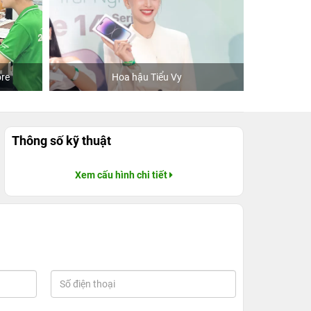
re
Hoa hậu Tiểu Vy
Khách
Thông số kỹ thuật
Xem cấu hình chi tiết