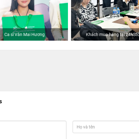
Ca sĩ Văn Mai Hương
Khách mua hàng tại 24hSto
s