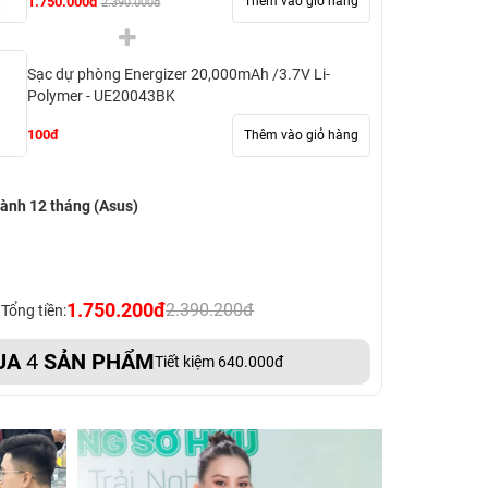
1.750.000đ
Thêm vào giỏ hàng
2.390.000đ
Sạc dự phòng Energizer 20,000mAh /3.7V Li-
Polymer - UE20043BK
100đ
Thêm vào giỏ hàng
ành 12 tháng (Asus)
1.750.200đ
2.390.200đ
Tổng tiền:
UA
4
SẢN PHẨM
Tiết kiệm 640.000đ