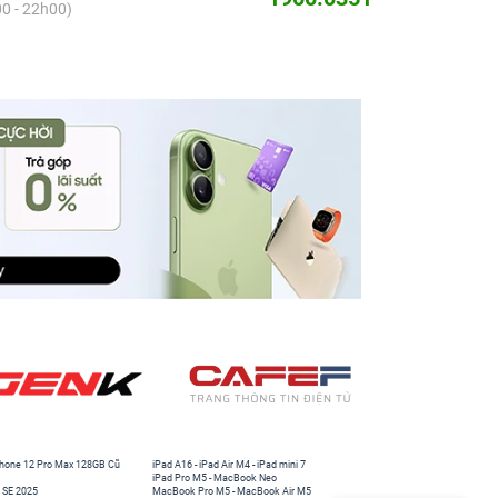
0 - 22h00)
hone 12 Pro Max 128GB Cũ
iPad A16
-
iPad Air M4
-
iPad mini 7
iPad Pro M5
-
MacBook Neo
 SE 2025
MacBook Pro M5
-
MacBook Air M5