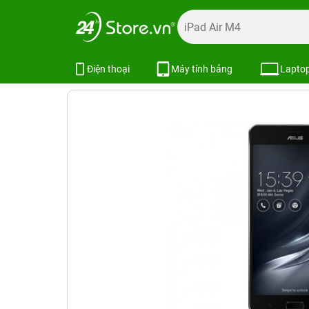
Trang chủ
Điện thoại
ASUS
ASUS mới
Asus ZenFon
Asus ZenFone Ares
Xem cấ
Điện thoại
Máy tính bảng
Lapto