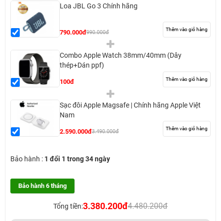
Loa JBL Go 3 Chính hãng
Thêm vào giỏ hàng
790.000đ
990.000đ
Combo Apple Watch 38mm/40mm (Dây
thép+Dán ppf)
Thêm vào giỏ hàng
100đ
Sạc đôi Apple Magsafe | Chính hãng Apple Việt
Nam
Thêm vào giỏ hàng
2.590.000đ
3.490.000đ
Bảo hành :
1 đổi 1 trong 34 ngày
Bảo hành 6 tháng
3.380.200đ
4.480.200đ
Tổng tiền: