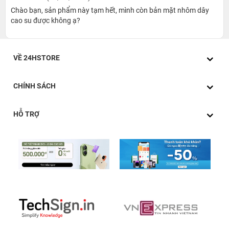
các dây đeo vô cùng thông minh. Điều này sẽ giúp cho
Chào bạn, sản phẩm này tạm hết, mình còn bản mặt nhôm dây
người dùng không cần nhất thiết phải mua dây mới mà
cao su được không ạ?
có thể dùng của Series 3 để đeo cho Series 4 vô cùng
tương thích nếu họ muốn.
VỀ 24HSTORE
CHÍNH SÁCH
HỖ TRỢ
Tác vụ mạnh mẽ với chip xử lý hiện đại
Apple Watch Series 4 GPS – mặt nhôm – dây Sport Loop
– 40mm – Cũ sở hữu con chip S4 cực mạnh so với các