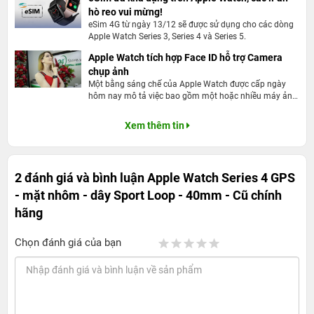
năng thông minh vượt trội
có sự thay đổi vượt bậc về kích thước màn hình lớn hơn
hò reo vui mừng!
eSim 4G từ ngày 13/12 sẽ được sử dụng cho các dòng
30%, và điều này đã cho phép watchOS 5 hiển thị được
Apple Watch Series 3, Series 4 và Series 5.
nhiều thông tin hơn. Với kiểu thiết kế tràn viền của các
Apple Watch tích hợp Face ID hỗ trợ Camera
góc cạnh màn hình đem lại cho ta 1 cái nhìn liền mạch,
chụp ảnh
như kiểu có sự liên kết chặt chẽ giữa màn hình và khung
Một bằng sáng chế của Apple Watch được cấp ngày
hôm nay mô tả việc bao gồm một hoặc nhiều máy ảnh
máy.
có khả năng chụp ảnh người dùng, gợi ý về Face ID trên
Đồng hồ thông minh.
Khi đã nghĩ tới việc tăng kích thước màn hình lên để
Xem thêm tin
không làm mờ các thông tin được hiển thị trên đó, hãng
Táo đã tăng lên độ phân giải, và các biểu tượng, phông
chữ cũng bắt đầu tăng lên .
2 đánh giá và bình luận
Apple Watch Series 4 GPS
- mặt nhôm - dây Sport Loop - 40mm - Cũ chính
hãng
Chọn đánh giá của bạn