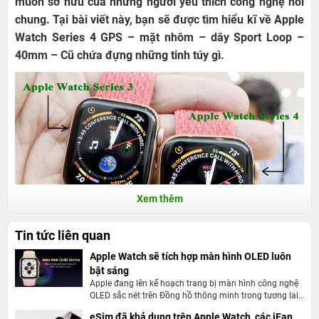
muốn sở hữu của những người yêu thích công nghệ nói
chung. Tại bài viết này, bạn sẽ được tìm hiểu kĩ về Apple
Watch Series 4 GPS – mặt nhôm – dây Sport Loop –
40mm – Cũ chứa đựng những tinh túy gì.
Xem thêm
Tin tức liên quan
Apple Watch sẽ tích hợp màn hình OLED luôn
bật sáng
Trải nghiệm mới mẻ với màn hình lớn hơn
Apple đang lên kế hoạch trang bị màn hình công nghệ
OLED sắc nét trên Đồng hồ thông minh trong tương lai,
kèm hàng loạt nâng cấp toàn diện từ thiết kế đến tính
Nếu đi về 3 năm trước để so sánh thì Apple Watch S4 đã
eSim đã khả dụng trên Apple Watch, các iFan