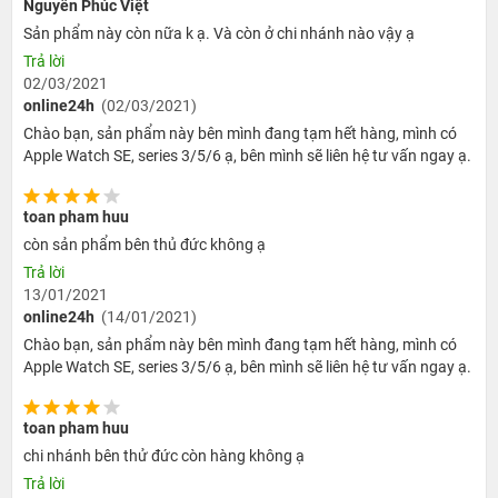
Nguyễn Phúc Việt
Sản phẩm này còn nữa k ạ. Và còn ở chi nhánh nào vậy ạ
Trả lời
02/03/2021
online24h
(02/03/2021)
Chào bạn, sản phẩm này bên mình đang tạm hết hàng, mình có
Apple Watch SE, series 3/5/6 ạ, bên mình sẽ liên hệ tư vấn ngay ạ.
Tốc độ xử lý nhanh chóng hơn
Nếu bạn đã biết iWatch Series 3 có thể vượt trội như thế
toan pham huu
nào so với thế hệ 1 và 2 thì Series 4 sẽ còn làm tốt hơn
còn sản phẩm bên thủ đức không ạ
thế nữa. Nhờ tới con chip mạnh mẽ của mình mà S4 có
Trả lời
tốc độ xử lý nhanh gấp đôi, việc mở ứng dụng cũng như
13/01/2021
hiệu năng làm việc cũng được tăng cường nhiều hơn
online24h
(14/01/2021)
giúp ta thao tác trên đồng hồ 1 cách trơn tru và nhịp
Chào bạn, sản phẩm này bên mình đang tạm hết hàng, mình có
nhàng hơn. Dung lượng chứa cũng rất lớn nữa, tận 16GB
Apple Watch SE, series 3/5/6 ạ, bên mình sẽ liên hệ tư vấn ngay ạ.
và bạn có thể thỏa thích lưu trữ nhạc hay hình ảnh mà
mình thích vào chiếc hình vuông 44mm này.
toan pham huu
Loa phát to hơn, rõ ràng hơn
chi nhánh bên thử đức còn hàng không ạ
Trả lời
Không chỉ màn hình được cải tiến mà ngay cả loa cũng