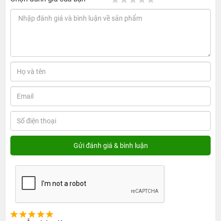
dụng nữa. Bạn cũng có thể lựa chọn cho mình 1 trong 3
màu: Đen mờ, Trắng và Vàng sao cho phù hợp với phong
cách của bản thân nhất.
Nút bấm Digital Crow tinh tế
Với cơ chế rung phản hồi Haptic Engine đời mới, thao tác
trên nút Digial crow của đồng hồ Apple series 4 trở nên
nhanh nhạy và phản hồi tốt hơn khi bấm hoặc xoay. Việc
điều chỉnh trở nên dễ dàng và chính xác hơn, điều này
không làm cản trở màn hình hiển thị nên hãy cứ thoải
mái sử dụng.