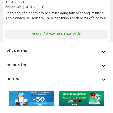
12/01/2021
vậy. Làm sao có thể vui vẻ được khi âm thanh phát ra lại
online24h
(14/01/2021)
không lớn được chứ. Nhờ có ông lớn Apple cải tiến lại
Chào bạn, sản phẩm này bên mình đang tạm hết hàng, mình có
nên giờ đây bạn sẽ được nghe nhạc hay gọi điện với âm
Apple Watch SE, series 3/5/6 ạ, bên mình sẽ liên hệ tư vấn ngay ạ.
lượng lớn hơn 50% so với các dòng trước đây. Micro cũng
đã được giảm bớt tiếng vang nên người nghe ở đầu kia
XEM THÊM CÁC BÌNH LUẬN KHÁC
có thể biết được bạn đang nói gì vô cùng rõ ràng và rõ
tiếng.
VỀ 24HSTORE
CHÍNH SÁCH
HỖ TRỢ