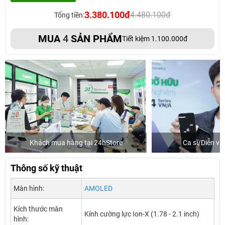
3.380.100đ
4.480.100đ
Tổng tiền:
MUA
4
SẢN PHẨM
Tiết kiệm 1.100.000đ
Khách mua hàng tại 24hStore
Ca sĩ/Diễn v
Thông số kỹ thuật
Màn hình:
AMOLED
Kích thước màn
Kính cường lực Ion-X (1.78 - 2.1 inch)
hình: