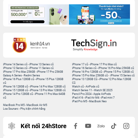
iPhone 14 Series cũ
-
iPhone 13 Series cũ
iPhone 17 cũ
-
iPhone 17 Pro Max cũ
iPhone 12 Series cũ
-
iPhone 11 Series cũ
iPhone 16 Series cũ
-
iPhone 16 Pro Max 256GB cũ
iPhone 17 Pro Max 256GB
-
iPhone 17 Pro 256GB
iPhone 16 Pro 128GB cũ
-
iPhone 15 Pro 128GB cũ
Galaxy A Series
-
Redmi Series
iPhone 15 Pro Max 256GB cũ
-
iPhone 15 Series cũ
iPhone 16 Plus 128GB cũ
-
iPhone 15 Plus 128GB
iPhone 13 128GB Cũ
-
iPhone 12 Pro Max 128GB
cũ
Cũ
iPhone 16 128GB cũ
-
iPhone 14 Pro Max 128GB cũ
Watch cũ
-
AirPods cũ
iPhone 15 128GB cũ
-
iPhone 13 Pro Max 128GB cũ
Watch Series 11
-
Watch SE 2025
iPhone 14 Pro 128GB cũ
-
iPhone 11 Pro Max 64GB
Pencil Pro 2024
-
Apple AirPods
cũ
iPad A16
-
iPad Air M4
-
iPad mini 7
iPad Pro M5
-
MacBook Neo
MacBook Pro M5
-
MacBook Air M5
Loa Sounarc
-
Phụ kiện chính hãng
Kết nối 24hStore