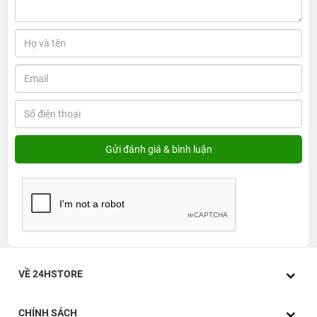
Apple Watch SE 2 2024 - 40mm - LTE - Viền
nhôm, dây cao su Size S/M Cũ chính hãng:
Gọn nhẹ, kết nối độc lập, giá dễ tiếp cận
1. Vì sao nên chọn Apple Watch SE 2 2024 - 40mm
- LTE - Viền nhôm Cũ chính hãng?
Nếu bạn đang phân vân giữa việc chọn mua một chiếc
Apple Watch mới hay tìm đến giải pháp tiết kiệm hơn mà
VỀ 24HSTORE
vẫn đảm bảo chất lượng, thì
Apple Watch SE 2 2024 -
40mm - LTE - Viền nhôm, dây cao su Size S/M Cũ chính
CHÍNH SÁCH