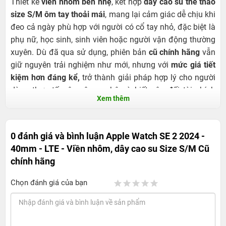
Thiết kế
viền nhôm bền nhẹ
, kết hợp
dây cao su thể thao
size S/M ôm tay thoải mái
, mang lại cảm giác dễ chịu khi
đeo cả ngày phù hợp với người có cổ tay nhỏ, đặc biệt là
phụ nữ, học sinh, sinh viên hoặc người vận động thường
xuyên. Dù đã qua sử dụng, phiên bản
cũ chính hãng
vẫn
giữ nguyên trải nghiệm như mới, nhưng với
mức giá tiết
kiệm hơn đáng kể,
trở thành giải pháp hợp lý cho người
dùng thực tế, yêu công nghệ và biết cân đối tài chính
Xem thêm
thông minh.
0 đánh giá và bình luận
Apple Watch SE 2 2024 -
40mm - LTE - Viền nhôm, dây cao su Size S/M Cũ
chính hãng
Chọn đánh giá của bạn