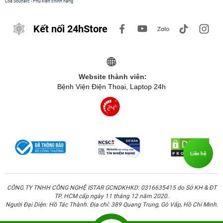
Loa Sounarc
-
Phụ kiện chính hãng
Kết nối 24hStore
Website thành viên:
Bệnh Viện Điện Thoại, Laptop 24h
Liên hệ
CÔNG TY TNHH CÔNG NGHỆ ISTAR GCNDKHKD: 0316635415 do Sở KH & ĐT
TP. HCM cấp ngày 11 tháng 12 năm 2020.
Không những vậy, đây là phiên bản
Apple Watch đời mới
,
Người Đại Diện: Hồ Tác Thành. Địa chỉ: 389 Quang Trung, Gò Vấp, Hồ Chí Minh.
sử dụng
chip S8 mạnh mẽ
, hỗ trợ
watchOS 11
và tương