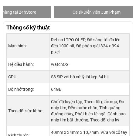
Ca sĩ/Diễn viên Jun Phạm
Khách mua 
Thông số kỹ thuật
Retina LTPO OLED, Độ sáng tối đa lên
Màn hình:
đến 1000 nit, Độ phân giải 324 x 394
pixel
Hệ điều hành:
watchOS
CPU:
S8 SiP với bộ xử lý lõi kép 64 bit
Bộ nhớ trong:
64GB
Chế độ luyện tập, Theo dõi giấc ngủ, Đo
nhịp tim, Đếm bước chân, Tính quãng
Theo dõi sức khỏe:
đường chạy, Phát hiện té ngã, Cảnh báo
nhịp tim bất thường, Theo dõi chu kỳ
40mm x 34mm x 10,7mm, Vừa với cổ tay
Kích thước: