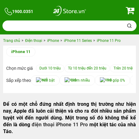
1900.0351
Trang chủ
Điện thoại
iPhone
iPhone 11 Series
iPhone 11 Pro
iPhone 11
Chọn mức giá
Dưới 10 triệu
Từ 10 triệu đến 20 triệu
Trên 20 triệu
Sắp xếp theo
Nổi bật
Giảm nhiều
Trả góp 0%
Để có một chỗ đứng nhất định trong thị trường như hiện
nay, Apple đã luôn cải thiện và cho ra đời nhiều sản phẩm
tuyệt vời đến người dùng. Một trong số đó không thể kể
đến là dòng
điện thoại iPhone 11 Pro
một kiệt tác của nhà
Táo.