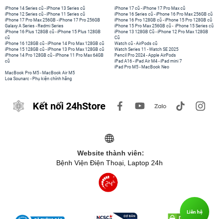
iPhone 14 Series cũ
-
iPhone 13 Series cũ
iPhone 17 cũ
-
iPhone 17 Pro Max cũ
iPhone 12 Series cũ
-
iPhone 11 Series cũ
iPhone 16 Series cũ
-
iPhone 16 Pro Max 256GB cũ
iPhone 17 Pro Max 256GB
-
iPhone 17 Pro 256GB
iPhone 16 Pro 128GB cũ
-
iPhone 15 Pro 128GB cũ
Galaxy A Series
-
Redmi Series
iPhone 15 Pro Max 256GB cũ
-
iPhone 15 Series cũ
iPhone 16 Plus 128GB cũ
-
iPhone 15 Plus 128GB
iPhone 13 128GB Cũ
-
iPhone 12 Pro Max 128GB
cũ
Cũ
iPhone 16 128GB cũ
-
iPhone 14 Pro Max 128GB cũ
Watch cũ
-
AirPods cũ
iPhone 15 128GB cũ
-
iPhone 13 Pro Max 128GB cũ
Watch Series 11
-
Watch SE 2025
iPhone 14 Pro 128GB cũ
-
iPhone 11 Pro Max 64GB
Pencil Pro 2024
-
Apple AirPods
cũ
iPad A16
-
iPad Air M4
-
iPad mini 7
iPad Pro M5
-
MacBook Neo
MacBook Pro M5
-
MacBook Air M5
Loa Sounarc
-
Phụ kiện chính hãng
Kết nối 24hStore
Website thành viên:
Bệnh Viện Điện Thoại, Laptop 24h
Liên hệ