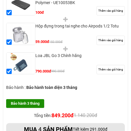
Polymer - UE10053BK
Thêm vào giỏ hàng
100đ
Hộp đựng trong tai nghe cho Airpods 1/2 Totu
Thêm vào giỏ hàng
59.000đ
150.000đ
Loa JBL Go 3 Chính hãng
Thêm vào giỏ hàng
790.000đ
990.000đ
Bảo hành :
Bảo hành toàn diện 3 tháng
Bảo hành 3 tháng
849.200đ
1.140.200đ
Tổng tiền:
MUA
4
SẢN PHẨM
Tiết kiệm 291.000đ