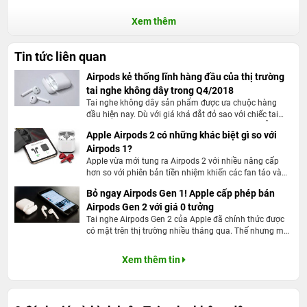
Xem thêm
Tin tức liên quan
Airpods kẻ thống lĩnh hàng đầu của thị trường
tai nghe không dây trong Q4/2018
Tai nghe không dây sản phẩm được ưa chuộc hàng
đầu hiện nay. Dù với giá khá đắt đỏ sao với chiếc tai
nghe thông thường, nhưng tai nghe không dây vẫn là
Apple Airpods 2 có những khác biệt gì so với
sản phẩm khan hiếm trên thị trường hiện nay. Đặc biệt
Airpods 1?
là tai nghe không dây bluetooth Airpods được sản xuất
bởi Apple. Tính trong quý 4 2018 chiếc tai nghe đã
Apple vừa mới tung ra Airpods 2 với nhiều nâng cấp
thống lĩnh hơn 60% thị phần.
hơn so với phiên bản tiền nhiệm khiến các fan táo và
người dùng rất hứng thú. Trước đó, Apple Airpods 1 đã
Bỏ ngay Airpods Gen 1! Apple cấp phép bán
bán ra được hơn 25 triệu chiếc sau 2 năm ra mắt. Tuy
Airpods Gen 2 với giá 0 tưởng
nhiên, ngoài những nâng cấp “bên trong” thì về thiết kế,
Airpods 2 không có gì thay đổi so với Airpods 1 và cũng
Tai nghe Airpods Gen 2 của Apple đã chính thức được
không có màu đen như những thông tin rò rỉ trước đó.
có mặt trên thị trường nhiều tháng qua. Thế nhưng mới
đây, 24hStore đã thực hiện chương trình giảm giá đặc
biệt khi mua Airpods 2 tại cửa hàng. Hơn hết, khách
Xem thêm tin
hàng có thể nhận ngay sản phẩm iPhone SE 2018 chỉ
với 999K tại khung giờ vàng ngay tại cửa hàng.