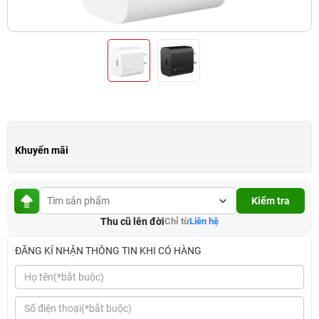
Khuyến mãi
Kiểm tra
Thu cũ lên đời
Chỉ từ
Liên hệ
ĐĂNG KÍ NHẬN THÔNG TIN KHI CÓ HÀNG