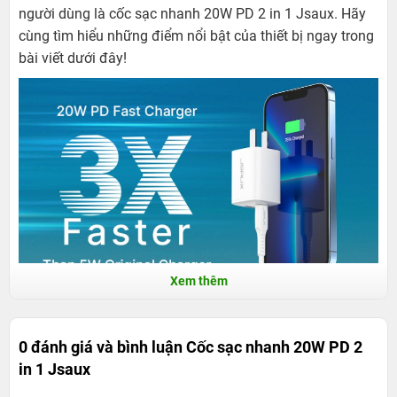
người dùng là cốc sạc nhanh 20W PD 2 in 1 Jsaux. Hãy
cùng tìm hiểu những điểm nổi bật của thiết bị ngay trong
bài viết dưới đây!
Xem thêm
Cốc sạc nhanh 20W PD 2 in 1 Jsaux - Diện
mạo nhỏ gọn, công suất ấn tượng
0 đánh giá và bình luận
Cốc sạc nhanh 20W PD 2
in 1 Jsaux
Cốc sạc nhanh 20W PD 2 in 1 Jsaux không dừng lại ở