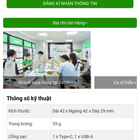
ĐĂNG KÍ NHẬN THÔNG TIN
Địa chỉ còn hàng
Khách mua hàng tại 24hStore
Ca sĩ/Diễn v
Thông số kỹ thuật
Kích thước:
Dài 42 x Ngang 42 x Dày 29 mm
Trọng lượng:
55 g
Cổng sạc:
1 x Type-C, 1 x USB-A