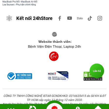
MacBook Pro M5
-
MacBook Air M5
Loa Sounarc
-
Phụ kiện chính hãng
Với tổng công suất 20W, chiếc sạc nhanh này dễ dàng
Kết nối 24hStore
sạc được hai thiết bị cùng một lúc. Mà không phải chi
nhiều tiền cho cục sạc để mua 2 củ sạc tiêng. Thay vào
đó người dùng có thể mua cục Innostyle Minigo Pro III
Dual này với giá 350.000 đồng. Mà lại gọn sạc được
Website thành viên:
nhiều thiết bị, đảm bảo được an toàn hơn. Trên thị
Bệnh Viện Điện Thoại, Laptop 24h
trường hiện tại, bạn khó có thể tìm thấy trên các phụ kiện
sạc 20W khác cùng phân khúc có nhiều khả năng vượt
trội như thế.
Liên hệ
CÔNG TY TNHH CÔNG NGHỆ ISTAR GCNDKHKD: 0316635415 do Sở KH & ĐT
TP. HCM cấp ngày 11 tháng 12 năm 2020.
Người Đại Diện: Hồ Tác Thành. Địa chỉ: 389 Quang Trung, Gò Vấp, Hồ Chí Minh.