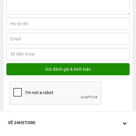
thêm một phần đèn LED để báo hiệu là đang sạc, giúp
người dùng dễ dàng nhận biết là sạc đang có điện hay
không, rất an toàn khi sử dụng.
Sạc nhanh Innostyle Minigo Pro III Dual
PD/QC 20W an toàn khi sử dụng
VỀ 24HSTORE
có công suất sạc nhanh lên đến 20W giúp rút ngắn tối đa
thời gian sạc pin cho thiết bị. Ngoài ra thiết bị còn được