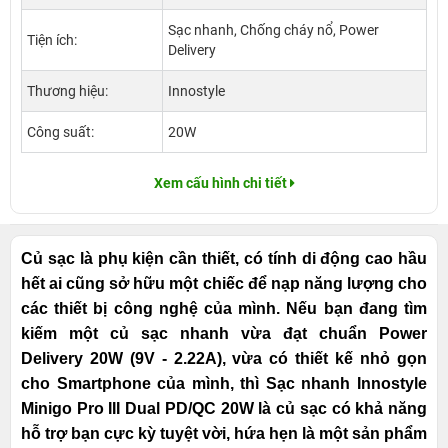
Sạc nhanh, Chống cháy nổ, Power
Tiện ích:
Delivery
Thương hiệu:
Innostyle
Công suất:
20W
Xem cấu hình chi tiết
Củ sạc là phụ kiện cần thiết, có tính di động cao hầu
hết ai cũng sở hữu một chiếc để nạp năng lượng cho
các thiết bị công nghệ của mình. Nếu bạn đang tìm
kiếm một củ sạc nhanh vừa đạt chuẩn Power
Delivery 20W (9V - 2.22A), vừa có thiết kế nhỏ gọn
cho Smartphone của mình, thì Sạc nhanh Innostyle
Minigo Pro III Dual PD/QC 20W là củ sạc có khả năng
hỗ trợ bạn cực kỳ tuyệt vời, hứa hẹn là một sản phẩm