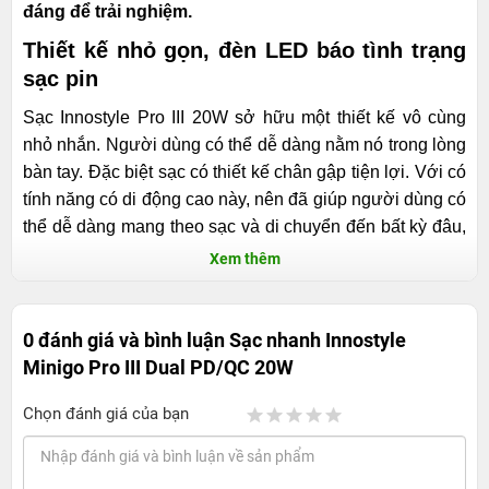
đáng để trải nghiệm.
Thiết kế nhỏ gọn, đèn LED báo tình trạng
sạc pin
Sạc Innostyle Pro III 20W sở hữu một thiết kế vô cùng
nhỏ nhắn. Người dùng có thể dễ dàng nằm nó trong lòng
bàn tay. Đặc biệt sạc có thiết kế chân gập tiện lợi. Với có
tính năng có di động cao này, nên đã giúp người dùng có
thể dễ dàng mang theo sạc và di chuyển đến bất kỳ đâu,
bất kỳ lúc nào mà vẫn vô cùng nhẹ nhàng. Minigo Pro III
Xem thêm
Dual mặc dù có đến 2 cổng ra nhưng chất lượng cũng
như ngoại hình không hề thua kém với các cục sạc khác
cùng nhà hay thậm chí còn gọn, nhỏ hơn, so với công
0 đánh giá và bình luận
Sạc nhanh Innostyle
suất tới 20W. Bao quanh sạc là phần nhựa nhám, được
Minigo Pro III Dual PD/QC 20W
nhà sản xuất hoàn thiện kỹ càng, tạo cảm giác cầm nắm
Chọn đánh giá của bạn
chắc chắn, đầm tay. Các vị trí cổng cắm được đặt thẳng
hàng và được sơn xanh phần chân cắm mang đậm nét
đặc trưng của hãng Innostyle. Sạc còn được trang bị