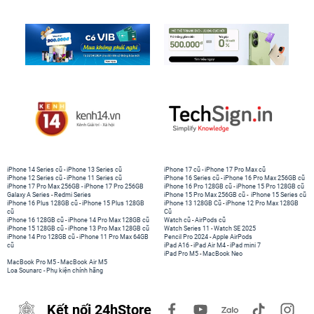
iPhone 14 Series cũ
-
iPhone 13 Series cũ
iPhone 17 cũ
-
iPhone 17 Pro Max cũ
iPhone 12 Series cũ
-
iPhone 11 Series cũ
iPhone 16 Series cũ
-
iPhone 16 Pro Max 256GB cũ
iPhone 17 Pro Max 256GB
-
iPhone 17 Pro 256GB
iPhone 16 Pro 128GB cũ
-
iPhone 15 Pro 128GB cũ
Galaxy A Series
-
Redmi Series
iPhone 15 Pro Max 256GB cũ
-
iPhone 15 Series cũ
iPhone 16 Plus 128GB cũ
-
iPhone 15 Plus 128GB
iPhone 13 128GB Cũ
-
iPhone 12 Pro Max 128GB
cũ
Cũ
iPhone 16 128GB cũ
-
iPhone 14 Pro Max 128GB cũ
Watch cũ
-
AirPods cũ
iPhone 15 128GB cũ
-
iPhone 13 Pro Max 128GB cũ
Watch Series 11
-
Watch SE 2025
iPhone 14 Pro 128GB cũ
-
iPhone 11 Pro Max 64GB
Pencil Pro 2024
-
Apple AirPods
cũ
iPad A16
-
iPad Air M4
-
iPad mini 7
iPad Pro M5
-
MacBook Neo
MacBook Pro M5
-
MacBook Air M5
Loa Sounarc
-
Phụ kiện chính hãng
Kết nối 24hStore