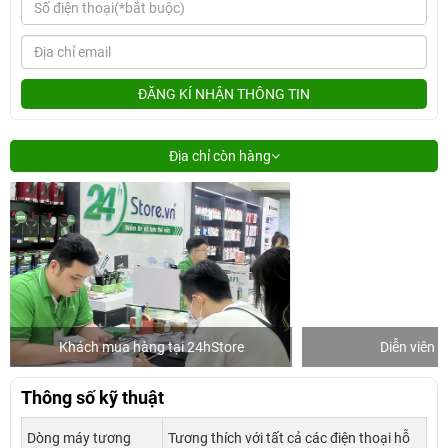
ĐĂNG KÍ NHẬN THÔNG TIN
Địa chỉ còn hàng
Khách mua hàng tại 24hStore
Diễn viên 
Thông số kỹ thuật
Dòng máy tương
Tương thích với tất cả các điện thoại hỗ