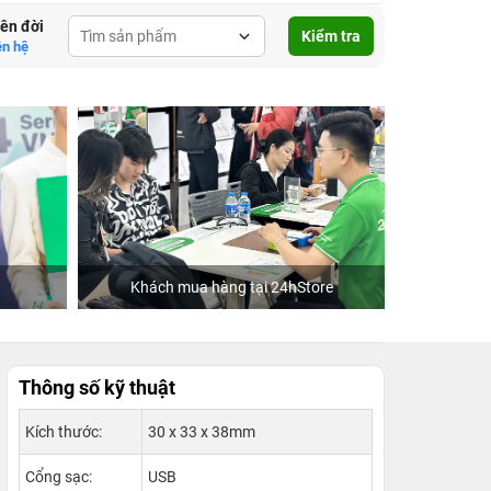
lên đời
Kiểm tra
ên hệ
Khách mua hàng tại 24hStore
Hoa hậu Tiểu Vy
Thông số kỹ thuật
Kích thước:
30 x 33 x 38mm
Cổng sạc:
USB