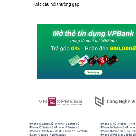
Các câu hỏi thường gặp
iPhone 14 Series cũ
-
iPhone 13 Series cũ
iPhone 17 cũ
-
iPhone 17 Pro
iPhone 12 Series cũ
-
iPhone 11 Series cũ
iPhone 16 Series cũ
-
iPhone 
iPhone 17 Pro Max 256GB
-
iPhone 17 Pro 256GB
iPhone 16 Pro 128GB cũ
-
iPh
Galaxy A Series
-
Redmi Series
iPhone 15 Pro Max 256GB cũ