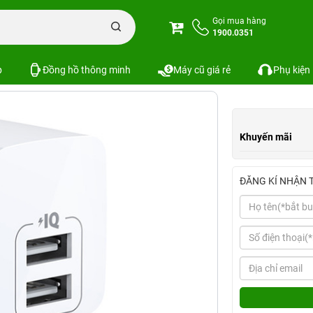
n đổi
Adapter sạc Anker
Sạc Anker PowerPort Mini 2 Cổng 12W - A2620
Gọi mua hàng
1900.0351
 12W - A2620
Xem cấu hình
So sánh
SKU:
p
Đồng hồ thông minh
Máy cũ giá rẻ
Phụ kiện
Khuyến mãi
ĐĂNG KÍ NHẬN 