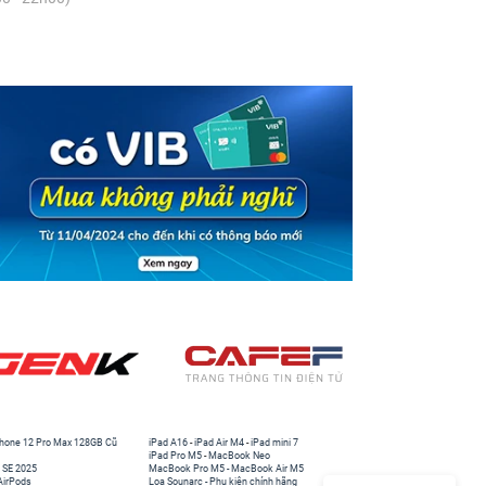
hone 12 Pro Max 128GB Cũ
iPad A16
-
iPad Air M4
-
iPad mini 7
iPad Pro M5
-
MacBook Neo
 SE 2025
MacBook Pro M5
-
MacBook Air M5
AirPods
Loa Sounarc
-
Phụ kiện chính hãng