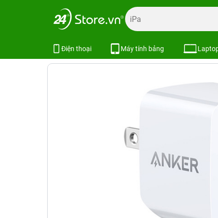
Trang chủ
Phụ kiện
Cốc - Cáp Sạc
Adapter sạc, chuyể
Sạc Anker PowerPort Mini 2 Cổng
Điện thoại
Máy tính bảng
Lapto