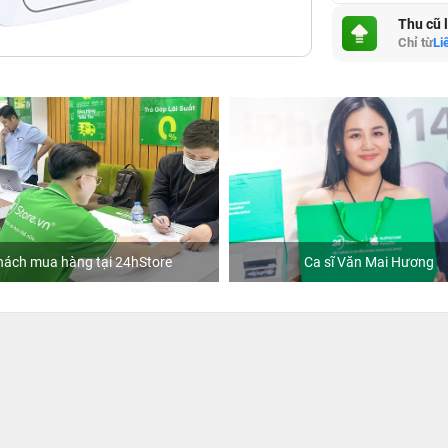
Thu cũ 
Chỉ từ
Li
 24hStore
Ca sĩ Văn Mai Hương