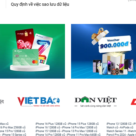
Quy định về việc sao lưu dữ liệu
 Max cũ
iPhone 16 Plus 128GB cũ
-
iPhone 15 Plus 128GB cũ
iPhone 13 128GB Cũ
-
iP
16 Pro Max 256GB cũ
iPhone 16 128GB cũ
-
iPhone 14 Pro Max 128GB cũ
Watch cũ
-
AirPods cũ
one 15 Pro 128GB cũ
iPhone 15 128GB cũ
-
iPhone 13 Pro Max 128GB cũ
Watch Series 11
-
Watch
-
iPhone 15 Series cũ
iPhone 14 Pro 128GB cũ
-
iPhone 11 Pro Max 64GB cũ
Pencil Pro 2024
-
Apple 