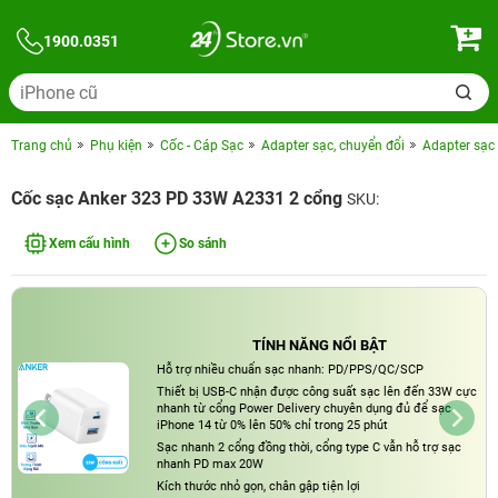
1900.0351
Trang chủ
Phụ kiện
Cốc - Cáp Sạc
Adapter sạc, chuyển đổi
Adapter sạc
Cốc sạc Anker 323 PD 33W A2331 2 cổng
SKU:
Xem cấu hình
So sánh
TÍNH NĂNG NỔI BẬT
Hỗ trợ nhiều chuẩn sạc nhanh: PD/PPS/QC/SCP
Thiết bị USB-C nhận được công suất sạc lên đến 33W cực
nhanh từ cổng Power Delivery chuyên dụng đủ để sạc
iPhone 14 từ 0% lên 50% chỉ trong 25 phút
Sạc nhanh 2 cổng đồng thời, cổng type C vẫn hỗ trợ sạc
nhanh PD max 20W
Kích thước nhỏ gọn, chân gập tiện lợi