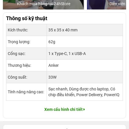
Khách mua hàng tại 24hStore
Diễn viên 
Thông số kỹ thuật
Kích thước:
35 x 35 x 40 mm
Trọng lượng:
62g
Cổng sạc:
1 x Type-C, 1 x USB-A
Thương hiệu:
Anker
Công suất:
33W
Sạc nhanh, Dùng được cho laptop, Có
Tính năng nâng cao:
chip điều khiển, Power Delivery, PowerIQ
Xem cấu hình chi tiết