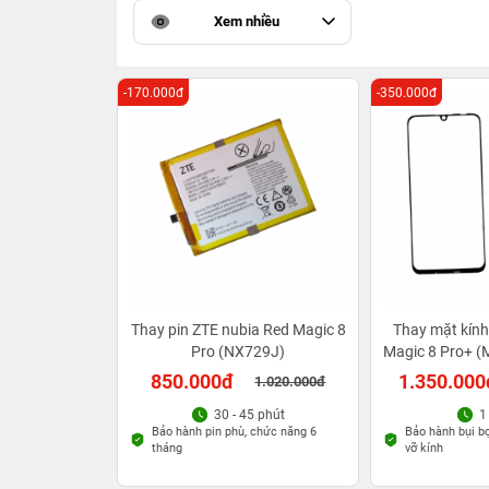
Xem nhiều
-170.000đ
-350.000đ
Thay pin ZTE nubia Red Magic 8
Thay mặt kính
Pro (NX729J)
Magic 8 Pro+ (M
850.000đ
1.350.000
1.020.000đ
30 - 45 phút
1
Bảo hành pin phù, chức năng 6
Bảo hành bụi bọt
tháng
vỡ kính