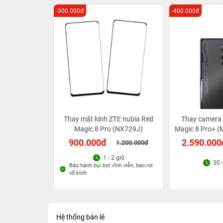
-300.000đ
-400.000đ
Thay mặt kính ZTE nubia Red
Thay camera 
Magic 8 Pro (NX729J)
Magic 8 Pro+ (M
900.000đ
2.590.000
1.200.000đ
1 - 2 giờ
30 
Bảo hành bụi bọt vĩnh viễn, bao rơi
vỡ kính
Hệ thống bán lẻ