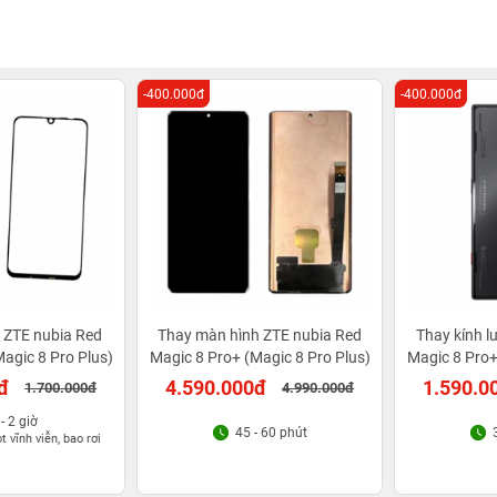
-400.000đ
-400.000đ
 ZTE nubia Red
Thay màn hình ZTE nubia Red
Thay kính l
agic 8 Pro Plus)
Magic 8 Pro+ (Magic 8 Pro Plus)
Magic 8 Pro+
đ
4.590.000đ
1.590.0
1.700.000đ
4.990.000đ
 - 2 giờ
45 - 60 phút
 vĩnh viễn, bao rơi