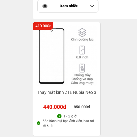
Xem nhiều
-410.000đ
Thay mặt kính ZTE Nubia Neo 3
440.000đ
850.000đ
1 - 2 giờ
Bảo hành bụi bọt vĩnh viễn, bao rơi
vỡ kính