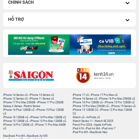
CHÍNH SÁCH
HỖ TRỢ
iPhone 14 Series cũ
-
iPhone 13 Series cũ
iPhone 17 cũ
-
iPhone 17 Pro Max cũ
iPhone 12 Series cũ
-
iPhone 11 Series cũ
iPhone 16 Series cũ
-
iPhone 16 Pro Max 256GB cũ
iPhone 17 Pro Max 256GB
-
iPhone 17 Pro 256GB
iPhone 16 Pro 128GB cũ
-
iPhone 15 Pro 128GB cũ
Galaxy A Series
-
Redmi Series
iPhone 15 Pro Max 256GB cũ
-
iPhone 15 Series cũ
iPhone 16 Plus 128GB cũ
-
iPhone 15 Plus 128GB
iPhone 13 128GB Cũ
-
iPhone 12 Pro Max 128GB
cũ
Cũ
iPhone 16 128GB cũ
-
iPhone 14 Pro Max 128GB cũ
Watch cũ
-
AirPods cũ
iPhone 15 128GB cũ
-
iPhone 13 Pro Max 128GB cũ
Watch Series 11
-
Watch SE 2025
iPhone 14 Pro 128GB cũ
-
iPhone 11 Pro Max 64GB
Pencil Pro 2024
-
Apple AirPods
cũ
iPad A16
-
iPad Air M4
-
iPad mini 7
iPad Pro M5
-
MacBook Neo
MacBook Pro M5
-
MacBook Air M5