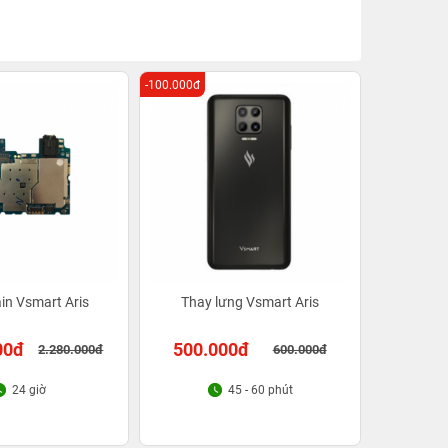
-100.000đ
in Vsmart Aris
Thay lưng Vsmart Aris
00đ
500.000đ
2.280.000đ
600.000đ
24 giờ
45 - 60 phút