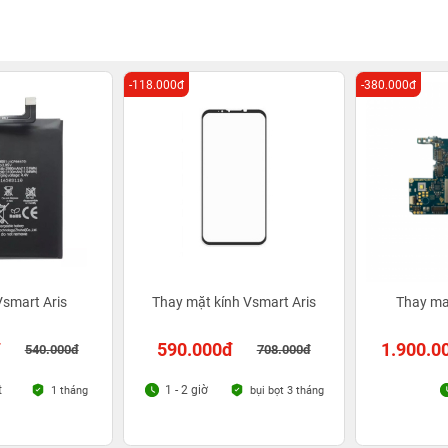
-118.000đ
-380.000đ
Vsmart Aris
Thay mặt kính Vsmart Aris
Thay ma
đ
590.000đ
1.900.0
540.000đ
708.000đ
t
1 - 2 giờ
1 tháng
bụi bọt 3 tháng