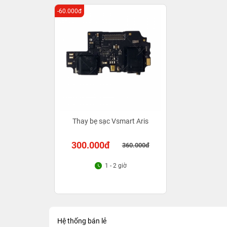
-60.000đ
Thay bẹ sạc Vsmart Aris
300.000đ
360.000đ
1 - 2 giờ
Hệ thống bán lẻ