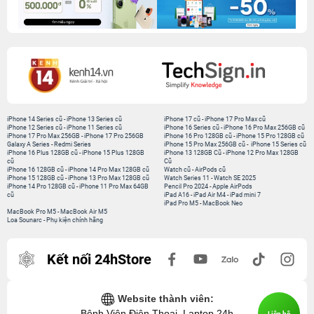
iPhone 14 Series cũ
-
iPhone 13 Series cũ
iPhone 17 cũ
-
iPhone 17 Pro Max cũ
iPhone 12 Series cũ
-
iPhone 11 Series cũ
iPhone 16 Series cũ
-
iPhone 16 Pro Max 256GB cũ
iPhone 17 Pro Max 256GB
-
iPhone 17 Pro 256GB
iPhone 16 Pro 128GB cũ
-
iPhone 15 Pro 128GB cũ
Galaxy A Series
-
Redmi Series
iPhone 15 Pro Max 256GB cũ
-
iPhone 15 Series cũ
iPhone 16 Plus 128GB cũ
-
iPhone 15 Plus 128GB
iPhone 13 128GB Cũ
-
iPhone 12 Pro Max 128GB
cũ
Cũ
iPhone 16 128GB cũ
-
iPhone 14 Pro Max 128GB cũ
Watch cũ
-
AirPods cũ
iPhone 15 128GB cũ
-
iPhone 13 Pro Max 128GB cũ
Watch Series 11
-
Watch SE 2025
iPhone 14 Pro 128GB cũ
-
iPhone 11 Pro Max 64GB
Pencil Pro 2024
-
Apple AirPods
cũ
iPad A16
-
iPad Air M4
-
iPad mini 7
iPad Pro M5
-
MacBook Neo
MacBook Pro M5
-
MacBook Air M5
Loa Sounarc
-
Phụ kiện chính hãng
Kết nối 24hStore
Website thành viên:
Bệnh Viện Điện Thoại, Laptop 24h
Liên hệ