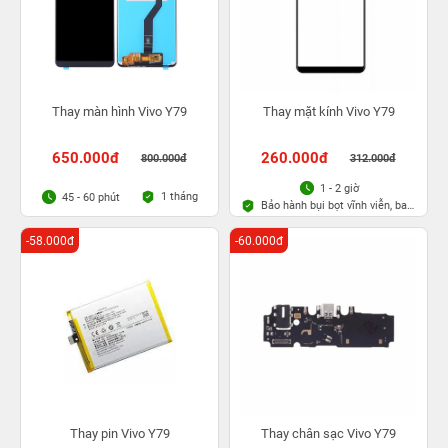
Thay màn hình Vivo Y79
Thay mặt kính Vivo Y79
650.000đ
260.000đ
800.000đ
312.000đ
1 - 2 giờ
1 tháng
45 - 60 phút
Bảo hành bụi bọt vĩnh viễn, bao
rơi vỡ kính
-58.000đ
-60.000đ
Thay pin Vivo Y79
Thay chân sạc Vivo Y79