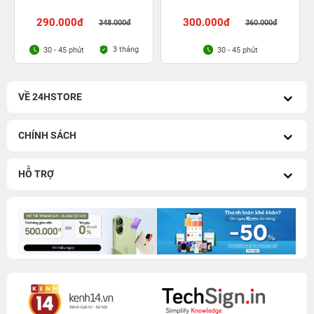
290.000đ
300.000đ
348.000đ
360.000đ
3 tháng
30 - 45 phút
30 - 45 phút
VỀ 24HSTORE
CHÍNH SÁCH
HỖ TRỢ