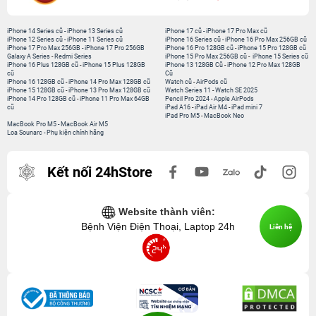
iPhone 14 Series cũ
-
iPhone 13 Series cũ
iPhone 17 cũ
-
iPhone 17 Pro Max cũ
iPhone 12 Series cũ
-
iPhone 11 Series cũ
iPhone 16 Series cũ
-
iPhone 16 Pro Max 256GB cũ
iPhone 17 Pro Max 256GB
-
iPhone 17 Pro 256GB
iPhone 16 Pro 128GB cũ
-
iPhone 15 Pro 128GB cũ
Galaxy A Series
-
Redmi Series
iPhone 15 Pro Max 256GB cũ
-
iPhone 15 Series cũ
iPhone 16 Plus 128GB cũ
-
iPhone 15 Plus 128GB
iPhone 13 128GB Cũ
-
iPhone 12 Pro Max 128GB
cũ
Cũ
iPhone 16 128GB cũ
-
iPhone 14 Pro Max 128GB cũ
Watch cũ
-
AirPods cũ
iPhone 15 128GB cũ
-
iPhone 13 Pro Max 128GB cũ
Watch Series 11
-
Watch SE 2025
iPhone 14 Pro 128GB cũ
-
iPhone 11 Pro Max 64GB
Pencil Pro 2024
-
Apple AirPods
cũ
iPad A16
-
iPad Air M4
-
iPad mini 7
iPad Pro M5
-
MacBook Neo
MacBook Pro M5
-
MacBook Air M5
Loa Sounarc
-
Phụ kiện chính hãng
Kết nối 24hStore
Website thành viên:
Bệnh Viện Điện Thoại, Laptop 24h
Liên hệ