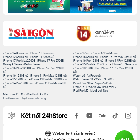
iPhone 14 Series cũ
-
iPhone 13 Series cũ
iPhone 17 cũ
-
iPhone 17 Pro Max cũ
iPhone 12 Series cũ
-
iPhone 11 Series cũ
iPhone 16 Series cũ
-
iPhone 16 Pro Max 256GB cũ
iPhone 17 Pro Max 256GB
-
iPhone 17 Pro 256GB
iPhone 16 Pro 128GB cũ
-
iPhone 15 Pro 128GB cũ
Galaxy A Series
-
Redmi Series
iPhone 15 Pro Max 256GB cũ
-
iPhone 15 Series cũ
iPhone 16 Plus 128GB cũ
-
iPhone 15 Plus 128GB
iPhone 13 128GB Cũ
-
iPhone 12 Pro Max 128GB
cũ
Cũ
iPhone 16 128GB cũ
-
iPhone 14 Pro Max 128GB cũ
Watch cũ
-
AirPods cũ
iPhone 15 128GB cũ
-
iPhone 13 Pro Max 128GB cũ
Watch Series 11
-
Watch SE 2025
iPhone 14 Pro 128GB cũ
-
iPhone 11 Pro Max 64GB
Pencil Pro 2024
-
Apple AirPods
cũ
iPad A16
-
iPad Air M4
-
iPad mini 7
iPad Pro M5
-
MacBook Neo
MacBook Pro M5
-
MacBook Air M5
Loa Sounarc
-
Phụ kiện chính hãng
Kết nối 24hStore
Website thành viên:
Bệnh Viện Điện Thoại, Laptop 24h
Liên hệ