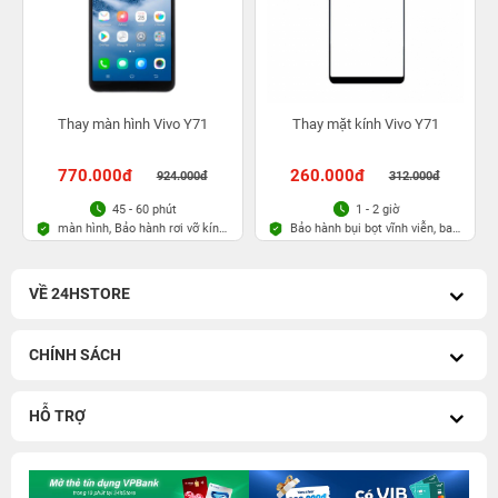
Thay màn hình Vivo Y71
Thay mặt kính Vivo Y71
770.000đ
260.000đ
924.000đ
312.000đ
45 - 60 phút
1 - 2 giờ
màn hình, Bảo hành rơi vỡ kính
Bảo hành bụi bọt vĩnh viễn, bao
1 lần trong 3 tháng
rơi vỡ kính
VỀ 24HSTORE
CHÍNH SÁCH
HỖ TRỢ