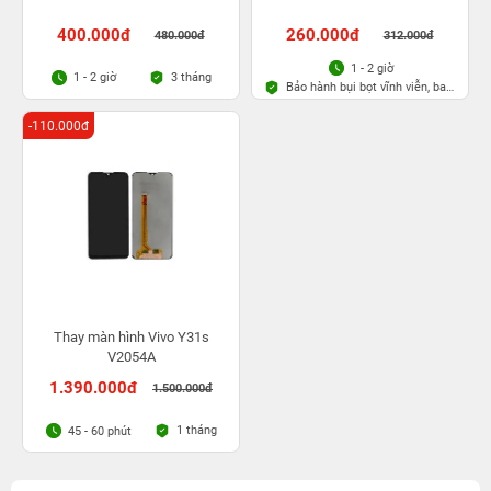
400.000đ
260.000đ
480.000đ
312.000đ
1 - 2 giờ
3 tháng
1 - 2 giờ
Bảo hành bụi bọt vĩnh viễn, bao
rơi vỡ kính
-110.000đ
Thay màn hình Vivo Y31s
V2054A
1.390.000đ
1.500.000đ
1 tháng
45 - 60 phút