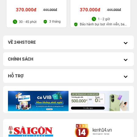
370.000đ
370.000đ
444.000đ
444.000đ
1 - 2 giờ
3 tháng
30 - 45 phút
Bảo hành bụi bọt vĩnh viễn, bao
rơi vỡ kính
VỀ 24HSTORE
CHÍNH SÁCH
HỖ TRỢ