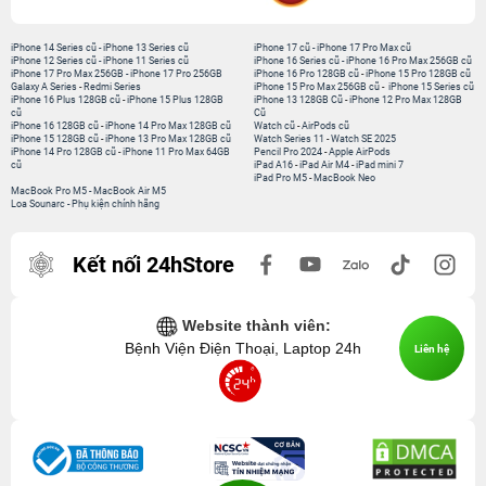
iPhone 14 Series cũ
-
iPhone 13 Series cũ
iPhone 17 cũ
-
iPhone 17 Pro Max cũ
iPhone 12 Series cũ
-
iPhone 11 Series cũ
iPhone 16 Series cũ
-
iPhone 16 Pro Max 256GB cũ
iPhone 17 Pro Max 256GB
-
iPhone 17 Pro 256GB
iPhone 16 Pro 128GB cũ
-
iPhone 15 Pro 128GB cũ
Galaxy A Series
-
Redmi Series
iPhone 15 Pro Max 256GB cũ
-
iPhone 15 Series cũ
iPhone 16 Plus 128GB cũ
-
iPhone 15 Plus 128GB
iPhone 13 128GB Cũ
-
iPhone 12 Pro Max 128GB
cũ
Cũ
iPhone 16 128GB cũ
-
iPhone 14 Pro Max 128GB cũ
Watch cũ
-
AirPods cũ
iPhone 15 128GB cũ
-
iPhone 13 Pro Max 128GB cũ
Watch Series 11
-
Watch SE 2025
iPhone 14 Pro 128GB cũ
-
iPhone 11 Pro Max 64GB
Pencil Pro 2024
-
Apple AirPods
cũ
iPad A16
-
iPad Air M4
-
iPad mini 7
iPad Pro M5
-
MacBook Neo
MacBook Pro M5
-
MacBook Air M5
Loa Sounarc
-
Phụ kiện chính hãng
Kết nối 24hStore
Website thành viên:
Bệnh Viện Điện Thoại, Laptop 24h
Liên hệ