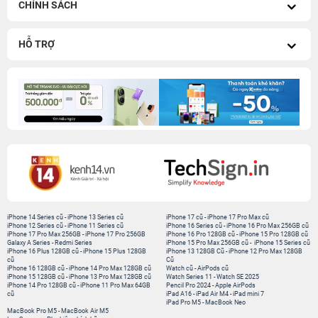
CHÍNH SÁCH
HỖ TRỢ
iPhone 14 Series cũ
-
iPhone 13 Series cũ
iPhone 17 cũ
-
iPhone 17 Pro Max cũ
iPhone 12 Series cũ
-
iPhone 11 Series cũ
iPhone 16 Series cũ
-
iPhone 16 Pro Max 256GB cũ
iPhone 17 Pro Max 256GB
-
iPhone 17 Pro 256GB
iPhone 16 Pro 128GB cũ
-
iPhone 15 Pro 128GB cũ
Galaxy A Series
-
Redmi Series
iPhone 15 Pro Max 256GB cũ
-
iPhone 15 Series cũ
iPhone 16 Plus 128GB cũ
-
iPhone 15 Plus 128GB
iPhone 13 128GB Cũ
-
iPhone 12 Pro Max 128GB
cũ
Cũ
iPhone 16 128GB cũ
-
iPhone 14 Pro Max 128GB cũ
Watch cũ
-
AirPods cũ
iPhone 15 128GB cũ
-
iPhone 13 Pro Max 128GB cũ
Watch Series 11
-
Watch SE 2025
iPhone 14 Pro 128GB cũ
-
iPhone 11 Pro Max 64GB
Pencil Pro 2024
-
Apple AirPods
cũ
iPad A16
-
iPad Air M4
-
iPad mini 7
iPad Pro M5
-
MacBook Neo
MacBook Pro M5
-
MacBook Air M5