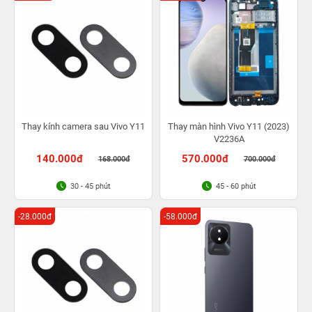
Thay kính camera sau Vivo Y11
Thay màn hình Vivo Y11 (2023)
V2236A
140.000đ
570.000đ
168.000đ
700.000đ
30 - 45 phút
45 - 60 phút
-28.000đ
-58.000đ