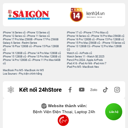
iPhone 14 Series cũ
-
iPhone 13 Series cũ
iPhone 17 cũ
-
iPhone 17 Pro Max cũ
iPhone 12 Series cũ
-
iPhone 11 Series cũ
iPhone 16 Series cũ
-
iPhone 16 Pro Max 256GB cũ
iPhone 17 Pro Max 256GB
-
iPhone 17 Pro 256GB
iPhone 16 Pro 128GB cũ
-
iPhone 15 Pro 128GB cũ
Galaxy A Series
-
Redmi Series
iPhone 15 Pro Max 256GB cũ
-
iPhone 15 Series cũ
iPhone 16 Plus 128GB cũ
-
iPhone 15 Plus 128GB
iPhone 13 128GB Cũ
-
iPhone 12 Pro Max 128GB
cũ
Cũ
iPhone 16 128GB cũ
-
iPhone 14 Pro Max 128GB cũ
Watch cũ
-
AirPods cũ
iPhone 15 128GB cũ
-
iPhone 13 Pro Max 128GB cũ
Watch Series 11
-
Watch SE 2025
iPhone 14 Pro 128GB cũ
-
iPhone 11 Pro Max 64GB
Pencil Pro 2024
-
Apple AirPods
cũ
iPad A16
-
iPad Air M4
-
iPad mini 7
iPad Pro M5
-
MacBook Neo
MacBook Pro M5
-
MacBook Air M5
Loa Sounarc
-
Phụ kiện chính hãng
Kết nối 24hStore
Website thành viên:
Bệnh Viện Điện Thoại, Laptop 24h
Liên hệ