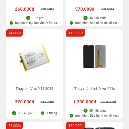
260.000đ
570.000đ
312.000đ
750.000đ
1 - 2 giờ
45 - 60 phút
Bảo hành bụi bọt vĩnh viễn, bao
màn hình, Bảo hành rơi vỡ kính
rơi vỡ kính
1 lần trong 3 tháng
-74.000đ
-110.000đ
Thay pin Vivo Y11 2019
Thay màn hình Vivo Y11s
370.000đ
1.390.000đ
444.000đ
1.500.000đ
45 - 60 phút
3 tháng
30 - 45 phút
màn hình, Bảo hành rơi vỡ kính
1 lần trong 3 tháng
-28.000đ
-130.000đ