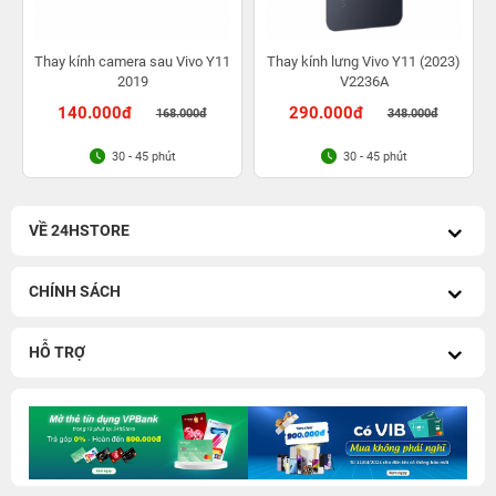
Thay kính camera sau Vivo Y11
Thay kính lưng Vivo Y11 (2023)
2019
V2236A
140.000đ
290.000đ
168.000đ
348.000đ
30 - 45 phút
30 - 45 phút
VỀ 24HSTORE
CHÍNH SÁCH
HỖ TRỢ