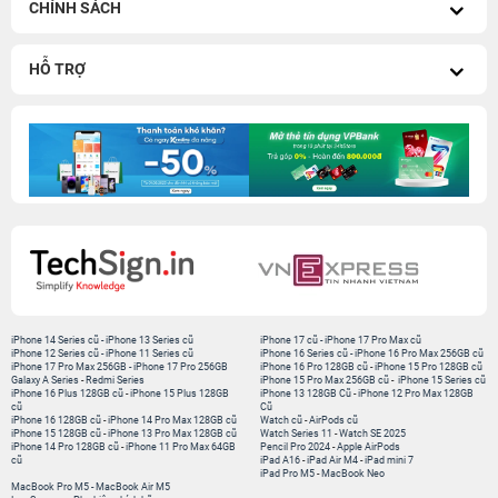
CHÍNH SÁCH
HỖ TRỢ
iPhone 14 Series cũ
-
iPhone 13 Series cũ
iPhone 17 cũ
-
iPhone 17 Pro Max cũ
iPhone 12 Series cũ
-
iPhone 11 Series cũ
iPhone 16 Series cũ
-
iPhone 16 Pro Max 256GB cũ
iPhone 17 Pro Max 256GB
-
iPhone 17 Pro 256GB
iPhone 16 Pro 128GB cũ
-
iPhone 15 Pro 128GB cũ
Galaxy A Series
-
Redmi Series
iPhone 15 Pro Max 256GB cũ
-
iPhone 15 Series cũ
iPhone 16 Plus 128GB cũ
-
iPhone 15 Plus 128GB
iPhone 13 128GB Cũ
-
iPhone 12 Pro Max 128GB
cũ
Cũ
iPhone 16 128GB cũ
-
iPhone 14 Pro Max 128GB cũ
Watch cũ
-
AirPods cũ
iPhone 15 128GB cũ
-
iPhone 13 Pro Max 128GB cũ
Watch Series 11
-
Watch SE 2025
iPhone 14 Pro 128GB cũ
-
iPhone 11 Pro Max 64GB
Pencil Pro 2024
-
Apple AirPods
cũ
iPad A16
-
iPad Air M4
-
iPad mini 7
iPad Pro M5
-
MacBook Neo
MacBook Pro M5
-
MacBook Air M5