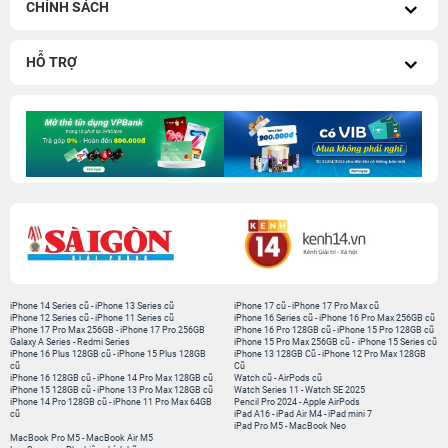
CHÍNH SÁCH
HỖ TRỢ
iPhone 14 Series cũ
-
iPhone 13 Series cũ
iPhone 17 cũ
-
iPhone 17 Pro Max cũ
iPhone 12 Series cũ
-
iPhone 11 Series cũ
iPhone 16 Series cũ
-
iPhone 16 Pro Max 256GB cũ
iPhone 17 Pro Max 256GB
-
iPhone 17 Pro 256GB
iPhone 16 Pro 128GB cũ
-
iPhone 15 Pro 128GB cũ
Galaxy A Series
-
Redmi Series
iPhone 15 Pro Max 256GB cũ
-
iPhone 15 Series cũ
iPhone 16 Plus 128GB cũ
-
iPhone 15 Plus 128GB
iPhone 13 128GB Cũ
-
iPhone 12 Pro Max 128GB
cũ
Cũ
iPhone 16 128GB cũ
-
iPhone 14 Pro Max 128GB cũ
Watch cũ
-
AirPods cũ
iPhone 15 128GB cũ
-
iPhone 13 Pro Max 128GB cũ
Watch Series 11
-
Watch SE 2025
iPhone 14 Pro 128GB cũ
-
iPhone 11 Pro Max 64GB
Pencil Pro 2024
-
Apple AirPods
cũ
iPad A16
-
iPad Air M4
-
iPad mini 7
iPad Pro M5
-
MacBook Neo
MacBook Pro M5
-
MacBook Air M5