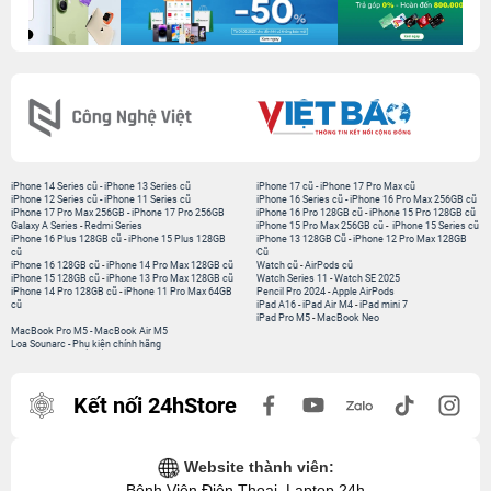
iPhone 14 Series cũ
-
iPhone 13 Series cũ
iPhone 17 cũ
-
iPhone 17 Pro Max cũ
iPhone 12 Series cũ
-
iPhone 11 Series cũ
iPhone 16 Series cũ
-
iPhone 16 Pro Max 256GB cũ
iPhone 17 Pro Max 256GB
-
iPhone 17 Pro 256GB
iPhone 16 Pro 128GB cũ
-
iPhone 15 Pro 128GB cũ
Galaxy A Series
-
Redmi Series
iPhone 15 Pro Max 256GB cũ
-
iPhone 15 Series cũ
iPhone 16 Plus 128GB cũ
-
iPhone 15 Plus 128GB
iPhone 13 128GB Cũ
-
iPhone 12 Pro Max 128GB
cũ
Cũ
iPhone 16 128GB cũ
-
iPhone 14 Pro Max 128GB cũ
Watch cũ
-
AirPods cũ
iPhone 15 128GB cũ
-
iPhone 13 Pro Max 128GB cũ
Watch Series 11
-
Watch SE 2025
iPhone 14 Pro 128GB cũ
-
iPhone 11 Pro Max 64GB
Pencil Pro 2024
-
Apple AirPods
cũ
iPad A16
-
iPad Air M4
-
iPad mini 7
iPad Pro M5
-
MacBook Neo
MacBook Pro M5
-
MacBook Air M5
Loa Sounarc
-
Phụ kiện chính hãng
Kết nối 24hStore
Website thành viên:
Bệnh Viện Điện Thoại, Laptop 24h