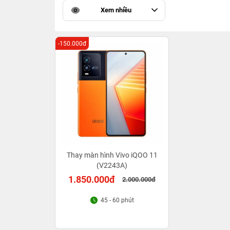
Xem nhiều
-150.000đ
Thay màn hình Vivo iQOO 11
(V2243A)
1.850.000đ
2.000.000đ
45 - 60 phút