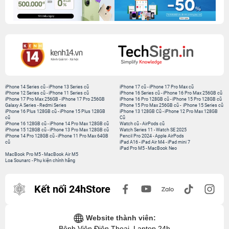
iPhone 14 Series cũ
-
iPhone 13 Series cũ
iPhone 17 cũ
-
iPhone 17 Pro Max cũ
iPhone 12 Series cũ
-
iPhone 11 Series cũ
iPhone 16 Series cũ
-
iPhone 16 Pro Max 256GB cũ
iPhone 17 Pro Max 256GB
-
iPhone 17 Pro 256GB
iPhone 16 Pro 128GB cũ
-
iPhone 15 Pro 128GB cũ
Galaxy A Series
-
Redmi Series
iPhone 15 Pro Max 256GB cũ
-
iPhone 15 Series cũ
iPhone 16 Plus 128GB cũ
-
iPhone 15 Plus 128GB
iPhone 13 128GB Cũ
-
iPhone 12 Pro Max 128GB
cũ
Cũ
iPhone 16 128GB cũ
-
iPhone 14 Pro Max 128GB cũ
Watch cũ
-
AirPods cũ
iPhone 15 128GB cũ
-
iPhone 13 Pro Max 128GB cũ
Watch Series 11
-
Watch SE 2025
iPhone 14 Pro 128GB cũ
-
iPhone 11 Pro Max 64GB
Pencil Pro 2024
-
Apple AirPods
cũ
iPad A16
-
iPad Air M4
-
iPad mini 7
iPad Pro M5
-
MacBook Neo
MacBook Pro M5
-
MacBook Air M5
Loa Sounarc
-
Phụ kiện chính hãng
Kết nối 24hStore
Website thành viên:
Bệnh Viện Điện Thoại, Laptop 24h