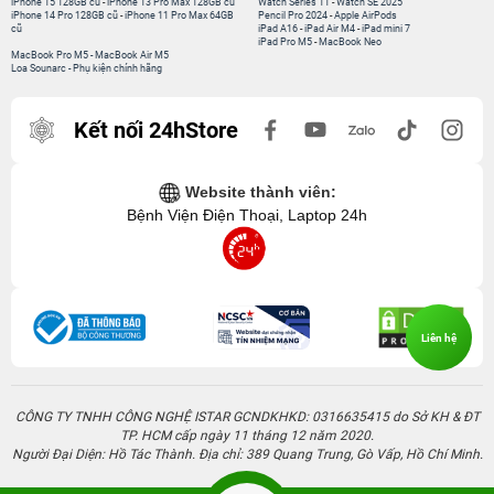
iPhone 15 128GB cũ
-
iPhone 13 Pro Max 128GB cũ
Watch Series 11
-
Watch SE 2025
iPhone 14 Pro 128GB cũ
-
iPhone 11 Pro Max 64GB
Pencil Pro 2024
-
Apple AirPods
cũ
iPad A16
-
iPad Air M4
-
iPad mini 7
iPad Pro M5
-
MacBook Neo
MacBook Pro M5
-
MacBook Air M5
Loa Sounarc
-
Phụ kiện chính hãng
Kết nối 24hStore
Website thành viên:
Bệnh Viện Điện Thoại, Laptop 24h
Liên hệ
CÔNG TY TNHH CÔNG NGHỆ ISTAR GCNDKHKD: 0316635415 do Sở KH & ĐT
TP. HCM cấp ngày 11 tháng 12 năm 2020.
Người Đại Diện: Hồ Tác Thành. Địa chỉ: 389 Quang Trung, Gò Vấp, Hồ Chí Minh.