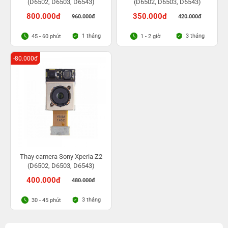
(D6502, D6503, D6543)
(D6502, D6503, D6543)
800.000đ
350.000đ
960.000đ
420.000đ
1 tháng
3 tháng
45 - 60 phút
1 - 2 giờ
-80.000đ
Thay camera Sony Xperia Z2
(D6502, D6503, D6543)
400.000đ
480.000đ
3 tháng
30 - 45 phút