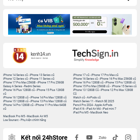
iPhone 14 Series cũ
-
iPhone 13 Series cũ
iPhone 17 cũ
-
iPhone 17 Pro Max cũ
iPhone 12 Series cũ
-
iPhone 11 Series cũ
iPhone 16 Series cũ
-
iPhone 16 Pro Max 256GB cũ
iPhone 17 Pro Max 256GB
-
iPhone 17 Pro 256GB
iPhone 16 Pro 128GB cũ
-
iPhone 15 Pro 128GB cũ
Galaxy A Series
-
Redmi Series
iPhone 15 Pro Max 256GB cũ
-
iPhone 15 Series cũ
iPhone 16 Plus 128GB cũ
-
iPhone 15 Plus 128GB
iPhone 13 128GB Cũ
-
iPhone 12 Pro Max 128GB
cũ
Cũ
iPhone 16 128GB cũ
-
iPhone 14 Pro Max 128GB cũ
Watch cũ
-
AirPods cũ
iPhone 15 128GB cũ
-
iPhone 13 Pro Max 128GB cũ
Watch Series 11
-
Watch SE 2025
iPhone 14 Pro 128GB cũ
-
iPhone 11 Pro Max 64GB
Pencil Pro 2024
-
Apple AirPods
cũ
iPad A16
-
iPad Air M4
-
iPad mini 7
iPad Pro M5
-
MacBook Neo
MacBook Pro M5
-
MacBook Air M5
Loa Sounarc
-
Phụ kiện chính hãng
Kết nối 24hStore