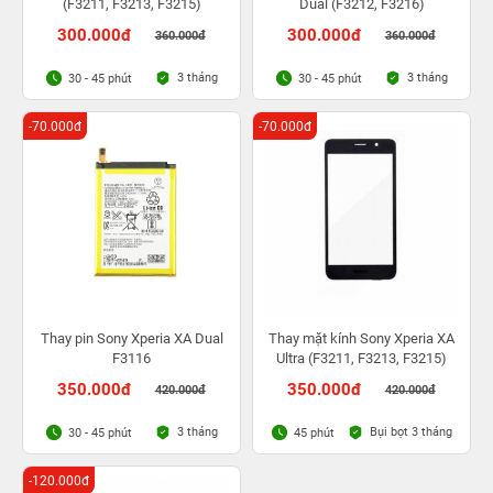
(F3211, F3213, F3215)
Dual (F3212, F3216)
300.000đ
300.000đ
360.000đ
360.000đ
3 tháng
3 tháng
30 - 45 phút
30 - 45 phút
-70.000đ
-70.000đ
Thay pin Sony Xperia XA Dual
Thay mặt kính Sony Xperia XA
F3116
Ultra (F3211, F3213, F3215)
350.000đ
350.000đ
420.000đ
420.000đ
3 tháng
Bụi bọt 3 tháng
30 - 45 phút
45 phút
-120.000đ