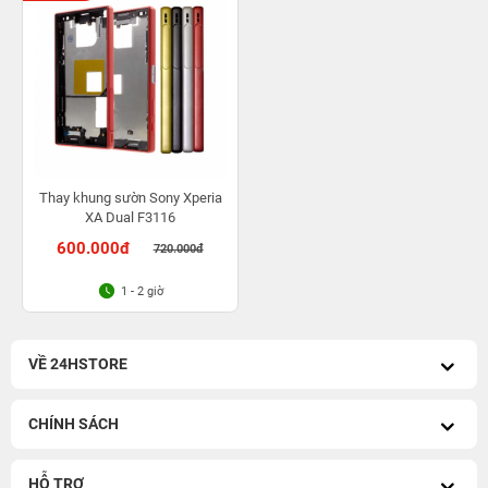
Thay khung sườn Sony Xperia
XA Dual F3116
600.000đ
720.000đ
1 - 2 giờ
VỀ 24HSTORE
CHÍNH SÁCH
HỖ TRỢ