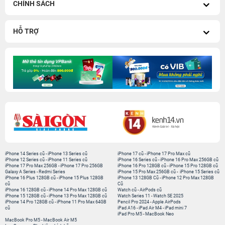
CHÍNH SÁCH
HỖ TRỢ
iPhone 14 Series cũ
-
iPhone 13 Series cũ
iPhone 17 cũ
-
iPhone 17 Pro Max cũ
iPhone 12 Series cũ
-
iPhone 11 Series cũ
iPhone 16 Series cũ
-
iPhone 16 Pro Max 256GB cũ
iPhone 17 Pro Max 256GB
-
iPhone 17 Pro 256GB
iPhone 16 Pro 128GB cũ
-
iPhone 15 Pro 128GB cũ
Galaxy A Series
-
Redmi Series
iPhone 15 Pro Max 256GB cũ
-
iPhone 15 Series cũ
iPhone 16 Plus 128GB cũ
-
iPhone 15 Plus 128GB
iPhone 13 128GB Cũ
-
iPhone 12 Pro Max 128GB
cũ
Cũ
iPhone 16 128GB cũ
-
iPhone 14 Pro Max 128GB cũ
Watch cũ
-
AirPods cũ
iPhone 15 128GB cũ
-
iPhone 13 Pro Max 128GB cũ
Watch Series 11
-
Watch SE 2025
iPhone 14 Pro 128GB cũ
-
iPhone 11 Pro Max 64GB
Pencil Pro 2024
-
Apple AirPods
cũ
iPad A16
-
iPad Air M4
-
iPad mini 7
iPad Pro M5
-
MacBook Neo
MacBook Pro M5
-
MacBook Air M5