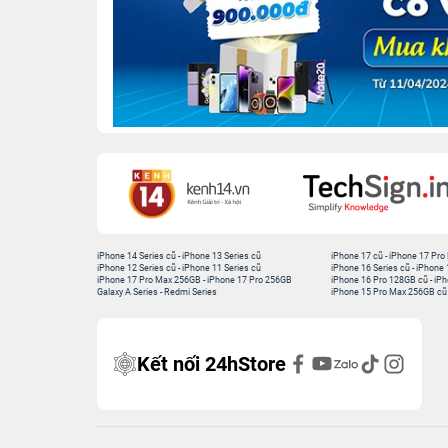
iPhone 14 Series cũ
-
iPhone 13 Series cũ
iPhone 17 cũ
-
iPhone 17 Pro
iPhone 12 Series cũ
-
iPhone 11 Series cũ
iPhone 16 Series cũ
-
iPhone 
iPhone 17 Pro Max 256GB
-
iPhone 17 Pro 256GB
iPhone 16 Pro 128GB cũ
-
iPh
Galaxy A Series
-
Redmi Series
iPhone 15 Pro Max 256GB cũ
Kết nối 24hStore