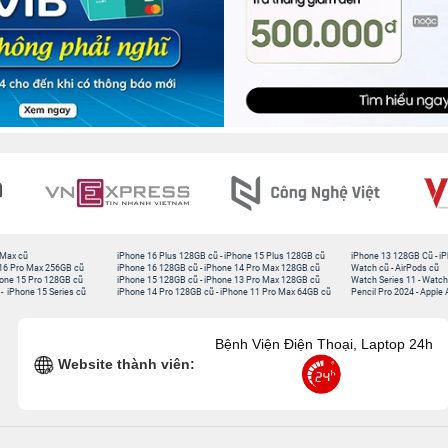
 Max cũ
iPhone 16 Plus 128GB cũ
-
iPhone 15 Plus 128GB cũ
iPhone 13 128GB Cũ
-
iP
16 Pro Max 256GB cũ
iPhone 16 128GB cũ
-
iPhone 14 Pro Max 128GB cũ
Watch cũ
-
AirPods cũ
one 15 Pro 128GB cũ
iPhone 15 128GB cũ
-
iPhone 13 Pro Max 128GB cũ
Watch Series 11
-
Watch
-
iPhone 15 Series cũ
iPhone 14 Pro 128GB cũ
-
iPhone 11 Pro Max 64GB cũ
Pencil Pro 2024
-
Apple 
Bệnh Viện Điện Thoại, Laptop 24h
Website thành viên: