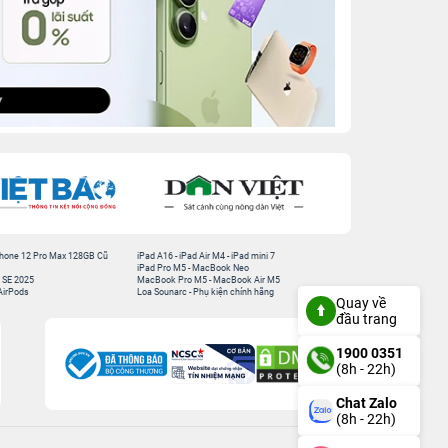
hone 12 Pro Max 128GB Cũ
iPad A16
-
iPad Air M4
-
iPad mini 7
iPad Pro M5
-
MacBook Neo
 SE 2025
MacBook Pro M5
-
MacBook Air M5
AirPods
Loa Sounarc
-
Phụ kiện chính hãng
Quay về
đầu trang
1900 0351
(8h - 22h)
Chat Zalo
(8h - 22h)