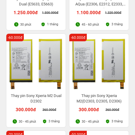
Dual (E5633, E5663)
AQua (E2306, E2312, E2333,
E2363)
1.250.000đ
1.100.000đ
1.500.000đ
1.320.000đ
1 tháng
3 tháng
30 phút
45 - 60 phút
-60.000đ
-60.000đ
Thay pin Sony Xperia M2 Dual
Thay pin Sony Xperia
D2302
M2(D2303, D2305, D2306)
300.000đ
300.000đ
360.000đ
360.000đ
3 tháng
3 tháng
30 - 45 phút
30 - 45 phút
-70.000đ
-50.000đ