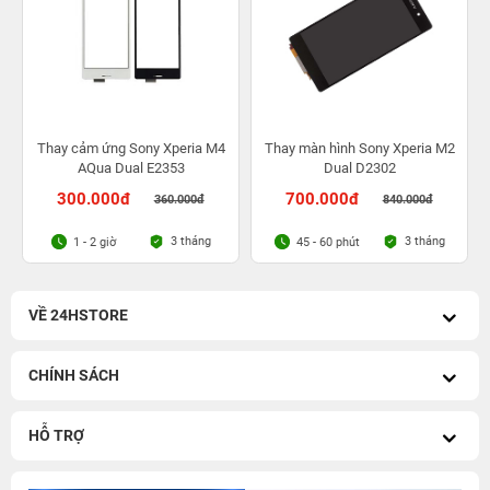
Thay cảm ứng Sony Xperia M4
Thay màn hình Sony Xperia M2
AQua Dual E2353
Dual D2302
300.000đ
700.000đ
360.000đ
840.000đ
3 tháng
3 tháng
1 - 2 giờ
45 - 60 phút
VỀ 24HSTORE
CHÍNH SÁCH
HỖ TRỢ