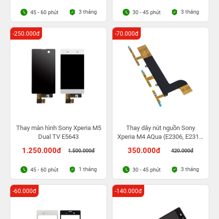
3 tháng
3 tháng
45 - 60 phút
30 - 45 phút
-250.000đ
-70.000đ
Thay màn hình Sony Xperia M5
Thay dây nút nguồn Sony
Dual TV E5643
Xperia M4 AQua (E2306, E2312,
E2333, E2363)
1.250.000đ
350.000đ
1.500.000đ
420.000đ
1 tháng
3 tháng
45 - 60 phút
30 - 45 phút
-60.000đ
-140.000đ