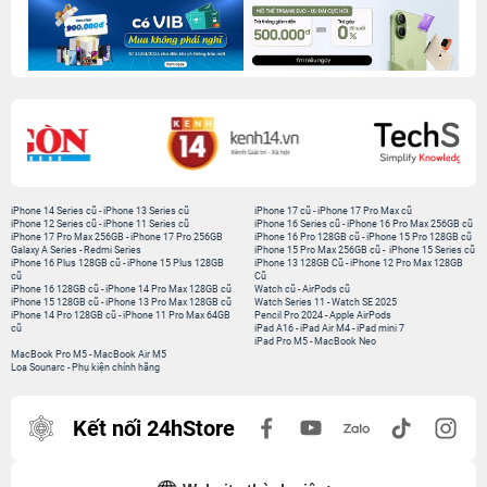
iPhone 14 Series cũ
-
iPhone 13 Series cũ
iPhone 17 cũ
-
iPhone 17 Pro Max cũ
iPhone 12 Series cũ
-
iPhone 11 Series cũ
iPhone 16 Series cũ
-
iPhone 16 Pro Max 256GB cũ
iPhone 17 Pro Max 256GB
-
iPhone 17 Pro 256GB
iPhone 16 Pro 128GB cũ
-
iPhone 15 Pro 128GB cũ
Galaxy A Series
-
Redmi Series
iPhone 15 Pro Max 256GB cũ
-
iPhone 15 Series cũ
iPhone 16 Plus 128GB cũ
-
iPhone 15 Plus 128GB
iPhone 13 128GB Cũ
-
iPhone 12 Pro Max 128GB
cũ
Cũ
iPhone 16 128GB cũ
-
iPhone 14 Pro Max 128GB cũ
Watch cũ
-
AirPods cũ
iPhone 15 128GB cũ
-
iPhone 13 Pro Max 128GB cũ
Watch Series 11
-
Watch SE 2025
iPhone 14 Pro 128GB cũ
-
iPhone 11 Pro Max 64GB
Pencil Pro 2024
-
Apple AirPods
cũ
iPad A16
-
iPad Air M4
-
iPad mini 7
iPad Pro M5
-
MacBook Neo
MacBook Pro M5
-
MacBook Air M5
Loa Sounarc
-
Phụ kiện chính hãng
Kết nối 24hStore