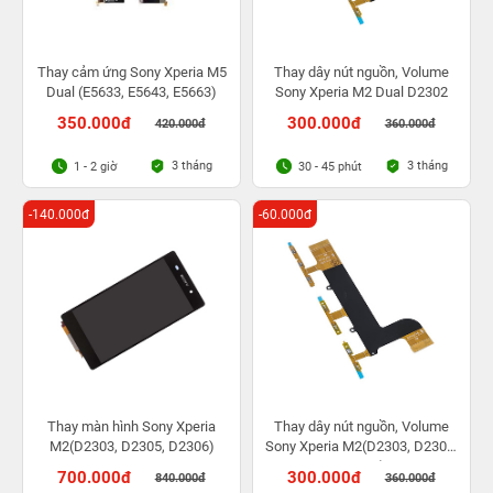
Thay cảm ứng Sony Xperia M5
Thay dây nút nguồn, Volume
Dual (E5633, E5643, E5663)
Sony Xperia M2 Dual D2302
350.000đ
300.000đ
420.000đ
360.000đ
3 tháng
3 tháng
1 - 2 giờ
30 - 45 phút
-140.000đ
-60.000đ
Thay màn hình Sony Xperia
Thay dây nút nguồn, Volume
M2(D2303, D2305, D2306)
Sony Xperia M2(D2303, D2305,
D2306)
700.000đ
300.000đ
840.000đ
360.000đ