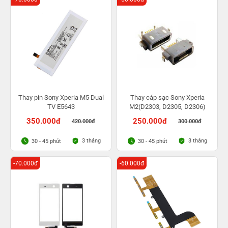
Thay pin Sony Xperia M5 Dual
Thay cáp sạc Sony Xperia
TV E5643
M2(D2303, D2305, D2306)
350.000đ
250.000đ
420.000đ
300.000đ
3 tháng
3 tháng
30 - 45 phút
30 - 45 phút
-70.000đ
-60.000đ