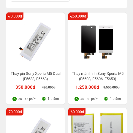
-70.000đ
-250.000đ
Thay pin Sony Xperia M5 Dual
Thay màn hình Sony Xperia M5
(E5633, E5663)
(E5603, E5606, E5653)
350.000đ
1.250.000đ
420.000đ
1.500.000đ
3 tháng
1 tháng
30 - 45 phút
45 - 60 phút
-70.000đ
-60.000đ